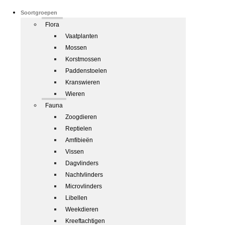
Soortgroepen
Flora
Vaatplanten
Mossen
Korstmossen
Paddenstoelen
Kranswieren
Wieren
Fauna
Zoogdieren
Reptielen
Amfibieën
Vissen
Dagvlinders
Nachtvlinders
Microvlinders
Libellen
Weekdieren
Kreeftachtigen