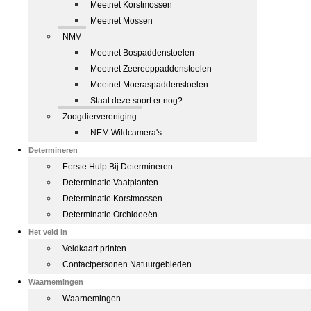
Meetnet Korstmossen
Meetnet Mossen
NMV
Meetnet Bospaddenstoelen
Meetnet Zeereeppaddenstoelen
Meetnet Moeraspaddenstoelen
Staat deze soort er nog?
Zoogdiervereniging
NEM Wildcamera's
Determineren
Eerste Hulp Bij Determineren
Determinatie Vaatplanten
Determinatie Korstmossen
Determinatie Orchideeën
Het veld in
Veldkaart printen
Contactpersonen Natuurgebieden
Waarnemingen
Waarnemingen