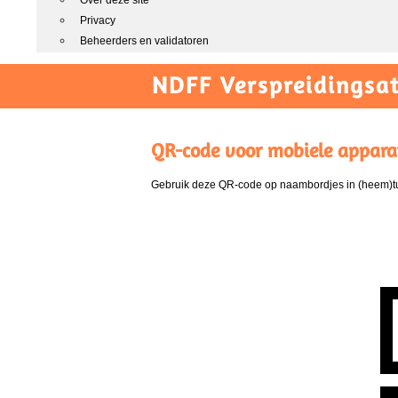
Over deze site
Privacy
Beheerders en validatoren
NDFF Verspreidingsat
QR-code voor mobiele appara
Gebruik deze QR-code op naambordjes in (heem)tui