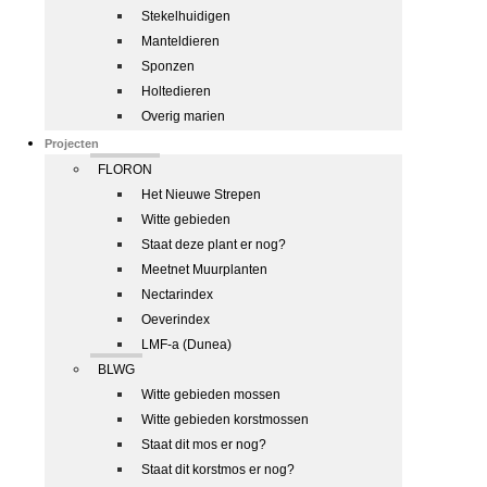
Stekelhuidigen
Manteldieren
Sponzen
Holtedieren
Overig marien
Projecten
FLORON
Het Nieuwe Strepen
Witte gebieden
Staat deze plant er nog?
Meetnet Muurplanten
Nectarindex
Oeverindex
LMF-a (Dunea)
BLWG
Witte gebieden mossen
Witte gebieden korstmossen
Staat dit mos er nog?
Staat dit korstmos er nog?