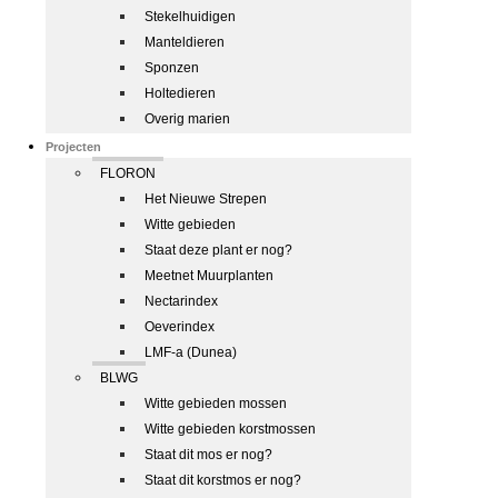
Stekelhuidigen
Manteldieren
Sponzen
Holtedieren
Overig marien
Projecten
FLORON
Het Nieuwe Strepen
Witte gebieden
Staat deze plant er nog?
Meetnet Muurplanten
Nectarindex
Oeverindex
LMF-a (Dunea)
BLWG
Witte gebieden mossen
Witte gebieden korstmossen
Staat dit mos er nog?
Staat dit korstmos er nog?