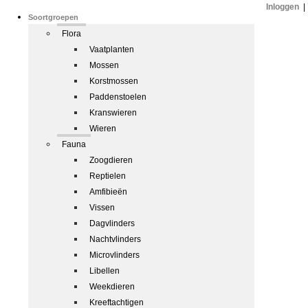
Inloggen
|
Soortgroepen
Flora
Vaatplanten
Mossen
Korstmossen
Paddenstoelen
Kranswieren
Wieren
Fauna
Zoogdieren
Reptielen
Amfibieën
Vissen
Dagvlinders
Nachtvlinders
Microvlinders
Libellen
Weekdieren
Kreeftachtigen