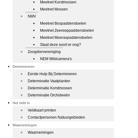
Meetnet Korstmossen
Meetnet Mossen
NMV
Meetnet Bospaddenstoelen
Meetnet Zeereeppaddenstoelen
Meetnet Moeraspaddenstoelen
Staat deze soort er nog?
Zoogdiervereniging
NEM Wildcamera's
Determineren
Eerste Hulp Bij Determineren
Determinatie Vaatplanten
Determinatie Korstmossen
Determinatie Orchideeën
Het veld in
Veldkaart printen
Contactpersonen Natuurgebieden
Waarnemingen
Waarnemingen