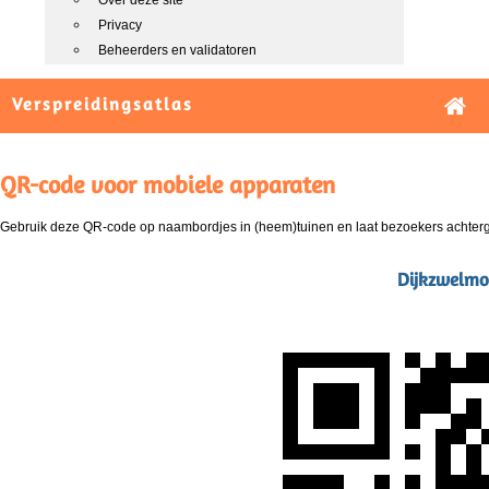
Over deze site
Privacy
Beheerders en validatoren
Verspreidingsatlas
QR-code voor mobiele apparaten
Gebruik deze QR-code op naambordjes in (heem)tuinen en laat bezoekers achterg
Dijkzwelmos