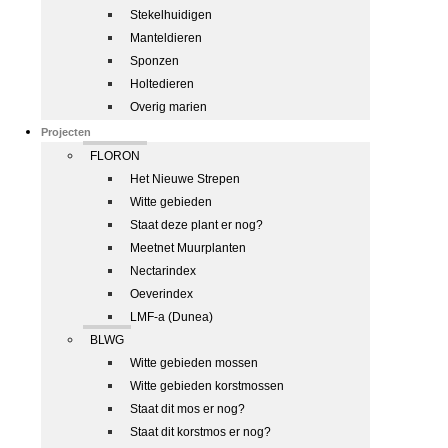
Stekelhuidigen
Manteldieren
Sponzen
Holtedieren
Overig marien
Projecten
FLORON
Het Nieuwe Strepen
Witte gebieden
Staat deze plant er nog?
Meetnet Muurplanten
Nectarindex
Oeverindex
LMF-a (Dunea)
BLWG
Witte gebieden mossen
Witte gebieden korstmossen
Staat dit mos er nog?
Staat dit korstmos er nog?