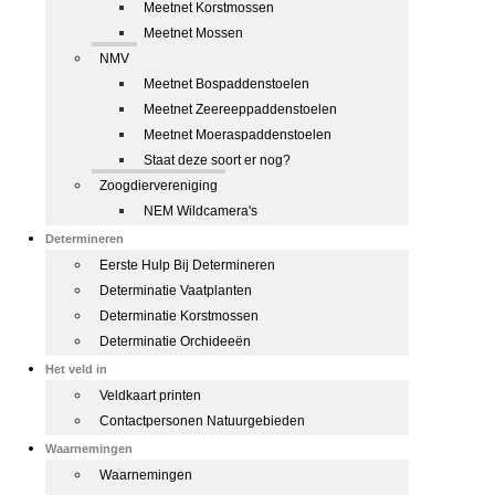
Meetnet Korstmossen
Meetnet Mossen
NMV
Meetnet Bospaddenstoelen
Meetnet Zeereeppaddenstoelen
Meetnet Moeraspaddenstoelen
Staat deze soort er nog?
Zoogdiervereniging
NEM Wildcamera's
Determineren
Eerste Hulp Bij Determineren
Determinatie Vaatplanten
Determinatie Korstmossen
Determinatie Orchideeën
Het veld in
Veldkaart printen
Contactpersonen Natuurgebieden
Waarnemingen
Waarnemingen