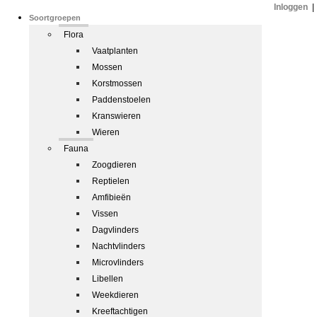
Inloggen
|
Soortgroepen
Flora
Vaatplanten
Mossen
Korstmossen
Paddenstoelen
Kranswieren
Wieren
Fauna
Zoogdieren
Reptielen
Amfibieën
Vissen
Dagvlinders
Nachtvlinders
Microvlinders
Libellen
Weekdieren
Kreeftachtigen