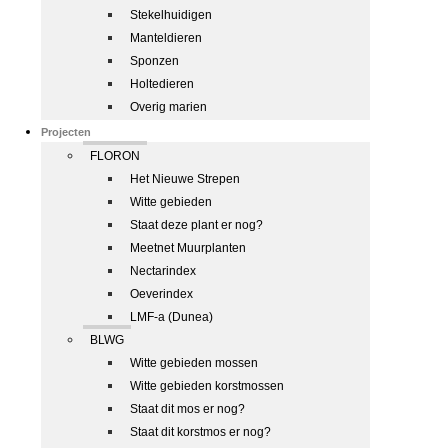
Stekelhuidigen
Manteldieren
Sponzen
Holtedieren
Overig marien
Projecten
FLORON
Het Nieuwe Strepen
Witte gebieden
Staat deze plant er nog?
Meetnet Muurplanten
Nectarindex
Oeverindex
LMF-a (Dunea)
BLWG
Witte gebieden mossen
Witte gebieden korstmossen
Staat dit mos er nog?
Staat dit korstmos er nog?