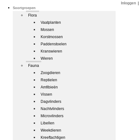
Inloggen
|
Soortgroepen
Flora
Vaatplanten
Mossen
Korstmossen
Paddenstoelen
Kranswieren
Wieren
Fauna
Zoogdieren
Reptielen
Amfibieën
Vissen
Dagvlinders
Nachtvlinders
Microvlinders
Libellen
Weekdieren
Kreeftachtigen