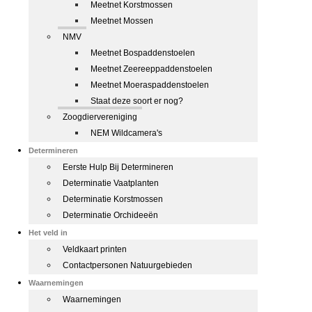
Meetnet Korstmossen
Meetnet Mossen
NMV
Meetnet Bospaddenstoelen
Meetnet Zeereeppaddenstoelen
Meetnet Moeraspaddenstoelen
Staat deze soort er nog?
Zoogdiervereniging
NEM Wildcamera's
Determineren
Eerste Hulp Bij Determineren
Determinatie Vaatplanten
Determinatie Korstmossen
Determinatie Orchideeën
Het veld in
Veldkaart printen
Contactpersonen Natuurgebieden
Waarnemingen
Waarnemingen