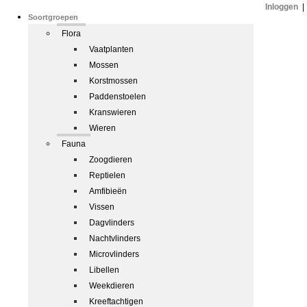
Inloggen
|
Soortgroepen
Flora
Vaatplanten
Mossen
Korstmossen
Paddenstoelen
Kranswieren
Wieren
Fauna
Zoogdieren
Reptielen
Amfibieën
Vissen
Dagvlinders
Nachtvlinders
Microvlinders
Libellen
Weekdieren
Kreeftachtigen