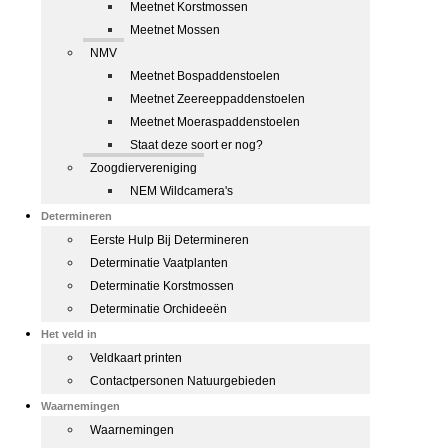
Meetnet Korstmossen
Meetnet Mossen
NMV
Meetnet Bospaddenstoelen
Meetnet Zeereeppaddenstoelen
Meetnet Moeraspaddenstoelen
Staat deze soort er nog?
Zoogdiervereniging
NEM Wildcamera's
Determineren
Eerste Hulp Bij Determineren
Determinatie Vaatplanten
Determinatie Korstmossen
Determinatie Orchideeën
Het veld in
Veldkaart printen
Contactpersonen Natuurgebieden
Waarnemingen
Waarnemingen