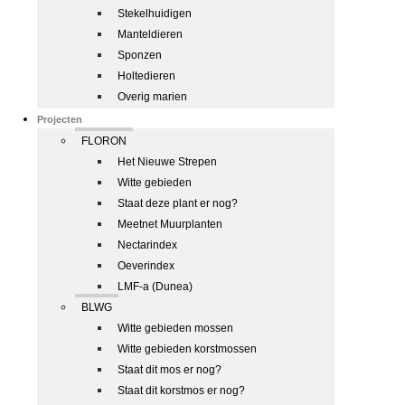
Stekelhuidigen
Manteldieren
Sponzen
Holtedieren
Overig marien
Projecten
FLORON
Het Nieuwe Strepen
Witte gebieden
Staat deze plant er nog?
Meetnet Muurplanten
Nectarindex
Oeverindex
LMF-a (Dunea)
BLWG
Witte gebieden mossen
Witte gebieden korstmossen
Staat dit mos er nog?
Staat dit korstmos er nog?