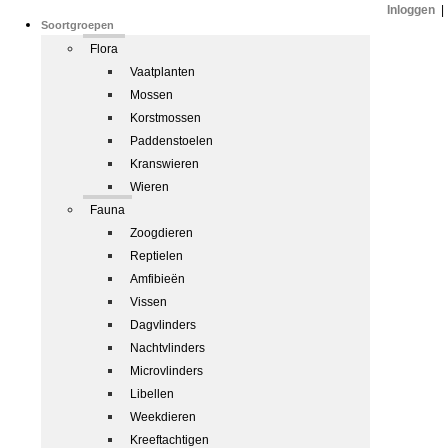
Inloggen
|
Soortgroepen
Flora
Vaatplanten
Mossen
Korstmossen
Paddenstoelen
Kranswieren
Wieren
Fauna
Zoogdieren
Reptielen
Amfibieën
Vissen
Dagvlinders
Nachtvlinders
Microvlinders
Libellen
Weekdieren
Kreeftachtigen