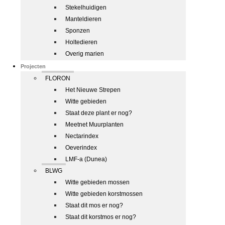
Stekelhuidigen
Manteldieren
Sponzen
Holtedieren
Overig marien
Projecten
FLORON
Het Nieuwe Strepen
Witte gebieden
Staat deze plant er nog?
Meetnet Muurplanten
Nectarindex
Oeverindex
LMF-a (Dunea)
BLWG
Witte gebieden mossen
Witte gebieden korstmossen
Staat dit mos er nog?
Staat dit korstmos er nog?