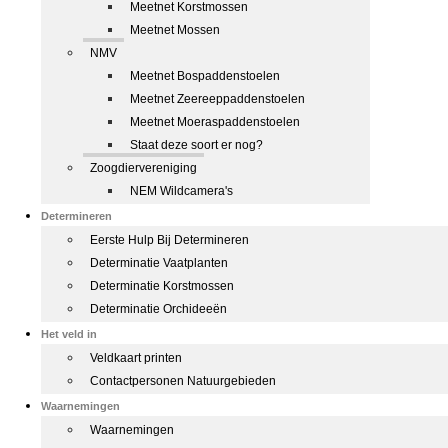
Meetnet Korstmossen
Meetnet Mossen
NMV
Meetnet Bospaddenstoelen
Meetnet Zeereeppaddenstoelen
Meetnet Moeraspaddenstoelen
Staat deze soort er nog?
Zoogdiervereniging
NEM Wildcamera's
Determineren
Eerste Hulp Bij Determineren
Determinatie Vaatplanten
Determinatie Korstmossen
Determinatie Orchideeën
Het veld in
Veldkaart printen
Contactpersonen Natuurgebieden
Waarnemingen
Waarnemingen