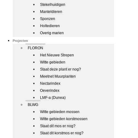
Stekelhuidigen
Manteldieren
Sponzen
Holtedieren
Overig marien
Projecten
FLORON
Het Nieuwe Strepen
Witte gebieden
Staat deze plant er nog?
Meetnet Muurplanten
Nectarindex
Oeverindex
LMF-a (Dunea)
BLWG
Witte gebieden mossen
Witte gebieden korstmossen
Staat dit mos er nog?
Staat dit korstmos er nog?