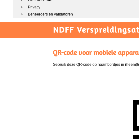
Over deze site
Privacy
Beheerders en validatoren
NDFF Verspreidingsat
QR-code voor mobiele appara
Gebruik deze QR-code op naambordjes in (heem)tui