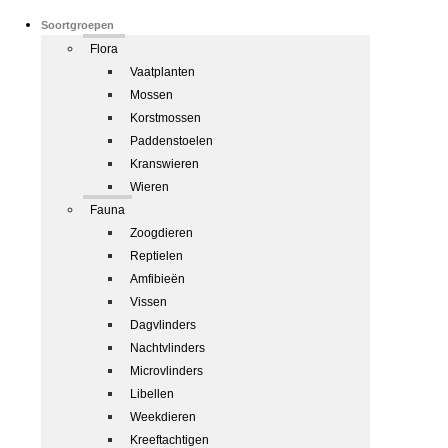
Soortgroepen
Flora
Vaatplanten
Mossen
Korstmossen
Paddenstoelen
Kranswieren
Wieren
Fauna
Zoogdieren
Reptielen
Amfibieën
Vissen
Dagvlinders
Nachtvlinders
Microvlinders
Libellen
Weekdieren
Kreeftachtigen