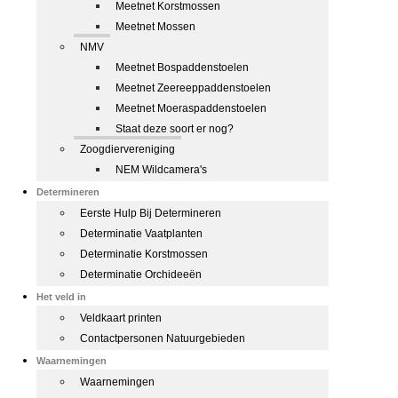
Meetnet Korstmossen
Meetnet Mossen
NMV
Meetnet Bospaddenstoelen
Meetnet Zeereeppaddenstoelen
Meetnet Moeraspaddenstoelen
Staat deze soort er nog?
Zoogdiervereniging
NEM Wildcamera's
Determineren
Eerste Hulp Bij Determineren
Determinatie Vaatplanten
Determinatie Korstmossen
Determinatie Orchideeën
Het veld in
Veldkaart printen
Contactpersonen Natuurgebieden
Waarnemingen
Waarnemingen