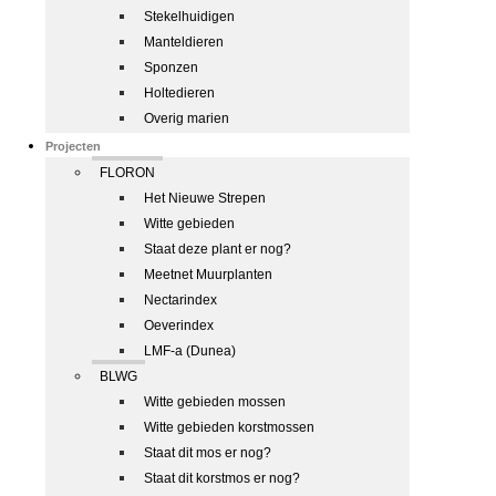
Stekelhuidigen
Manteldieren
Sponzen
Holtedieren
Overig marien
Projecten
FLORON
Het Nieuwe Strepen
Witte gebieden
Staat deze plant er nog?
Meetnet Muurplanten
Nectarindex
Oeverindex
LMF-a (Dunea)
BLWG
Witte gebieden mossen
Witte gebieden korstmossen
Staat dit mos er nog?
Staat dit korstmos er nog?