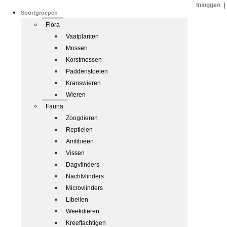
Inloggen
|
Soortgroepen
Flora
Vaatplanten
Mossen
Korstmossen
Paddenstoelen
Kranswieren
Wieren
Fauna
Zoogdieren
Reptielen
Amfibieën
Vissen
Dagvlinders
Nachtvlinders
Microvlinders
Libellen
Weekdieren
Kreeftachtigen