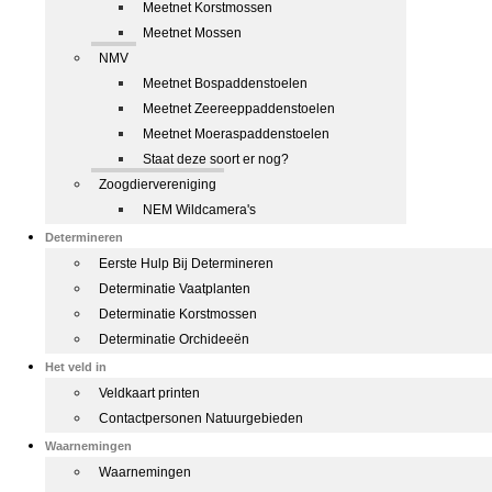
Meetnet Korstmossen
Meetnet Mossen
NMV
Meetnet Bospaddenstoelen
Meetnet Zeereeppaddenstoelen
Meetnet Moeraspaddenstoelen
Staat deze soort er nog?
Zoogdiervereniging
NEM Wildcamera's
Determineren
Eerste Hulp Bij Determineren
Determinatie Vaatplanten
Determinatie Korstmossen
Determinatie Orchideeën
Het veld in
Veldkaart printen
Contactpersonen Natuurgebieden
Waarnemingen
Waarnemingen