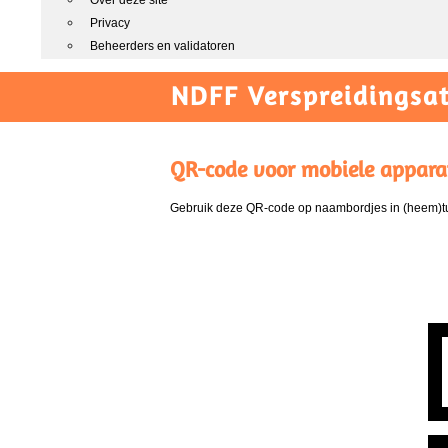
Over deze site
Privacy
Beheerders en validatoren
NDFF Verspreidingsat
QR-code voor mobiele appara
Gebruik deze QR-code op naambordjes in (heem)tui