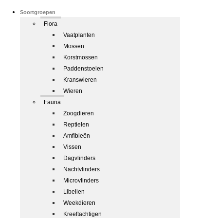
Soortgroepen
Flora
Vaatplanten
Mossen
Korstmossen
Paddenstoelen
Kranswieren
Wieren
Fauna
Zoogdieren
Reptielen
Amfibieën
Vissen
Dagvlinders
Nachtvlinders
Microvlinders
Libellen
Weekdieren
Kreeftachtigen