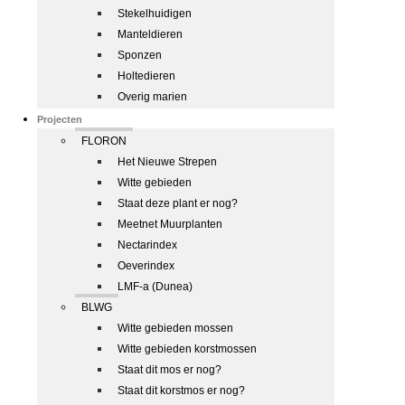
Stekelhuidigen
Manteldieren
Sponzen
Holtedieren
Overig marien
Projecten
FLORON
Het Nieuwe Strepen
Witte gebieden
Staat deze plant er nog?
Meetnet Muurplanten
Nectarindex
Oeverindex
LMF-a (Dunea)
BLWG
Witte gebieden mossen
Witte gebieden korstmossen
Staat dit mos er nog?
Staat dit korstmos er nog?