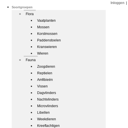
Inloggen
|
Soortgroepen
Flora
Vaatplanten
Mossen
Korstmossen
Paddenstoelen
Kranswieren
Wieren
Fauna
Zoogdieren
Reptielen
Amfibieën
Vissen
Dagvlinders
Nachtvlinders
Microvlinders
Libellen
Weekdieren
Kreeftachtigen