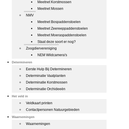
Meetnet Korstmossen
Meetnet Mossen
NMV
Meetnet Bospaddenstoelen
Meetnet Zeereeppaddenstoelen
Meetnet Moeraspaddenstoelen
Staat deze soort er nog?
Zoogdiervereniging
NEM Wildcamera's
Determineren
Eerste Hulp Bij Determineren
Determinatie Vaatplanten
Determinatie Korstmossen
Determinatie Orchideeën
Het veld in
Veldkaart printen
Contactpersonen Natuurgebieden
Waarnemingen
Waarnemingen