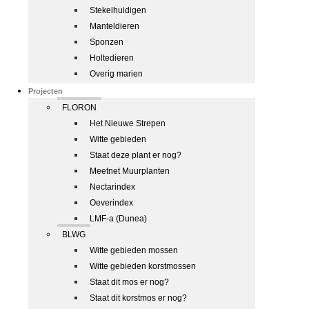
Stekelhuidigen
Manteldieren
Sponzen
Holtedieren
Overig marien
Projecten
FLORON
Het Nieuwe Strepen
Witte gebieden
Staat deze plant er nog?
Meetnet Muurplanten
Nectarindex
Oeverindex
LMF-a (Dunea)
BLWG
Witte gebieden mossen
Witte gebieden korstmossen
Staat dit mos er nog?
Staat dit korstmos er nog?