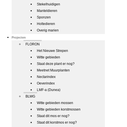
Stekelhuidigen
Manteldieren
Sponzen
Holtedieren
Overig marien
Projecten
FLORON
Het Nieuwe Strepen
Witte gebieden
Staat deze plant er nog?
Meetnet Muurplanten
Nectarindex
Oeverindex
LMF-a (Dunea)
BLWG
Witte gebieden mossen
Witte gebieden korstmossen
Staat dit mos er nog?
Staat dit korstmos er nog?