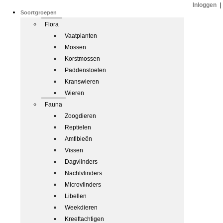
Inloggen
|
Soortgroepen
Flora
Vaatplanten
Mossen
Korstmossen
Paddenstoelen
Kranswieren
Wieren
Fauna
Zoogdieren
Reptielen
Amfibieën
Vissen
Dagvlinders
Nachtvlinders
Microvlinders
Libellen
Weekdieren
Kreeftachtigen