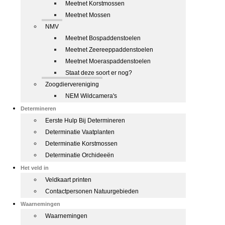
Meetnet Korstmossen
Meetnet Mossen
NMV
Meetnet Bospaddenstoelen
Meetnet Zeereeppaddenstoelen
Meetnet Moeraspaddenstoelen
Staat deze soort er nog?
Zoogdiervereniging
NEM Wildcamera's
Determineren
Eerste Hulp Bij Determineren
Determinatie Vaatplanten
Determinatie Korstmossen
Determinatie Orchideeën
Het veld in
Veldkaart printen
Contactpersonen Natuurgebieden
Waarnemingen
Waarnemingen