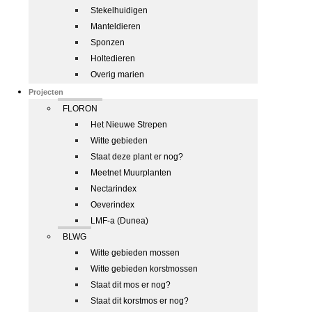
Stekelhuidigen
Manteldieren
Sponzen
Holtedieren
Overig marien
Projecten
FLORON
Het Nieuwe Strepen
Witte gebieden
Staat deze plant er nog?
Meetnet Muurplanten
Nectarindex
Oeverindex
LMF-a (Dunea)
BLWG
Witte gebieden mossen
Witte gebieden korstmossen
Staat dit mos er nog?
Staat dit korstmos er nog?