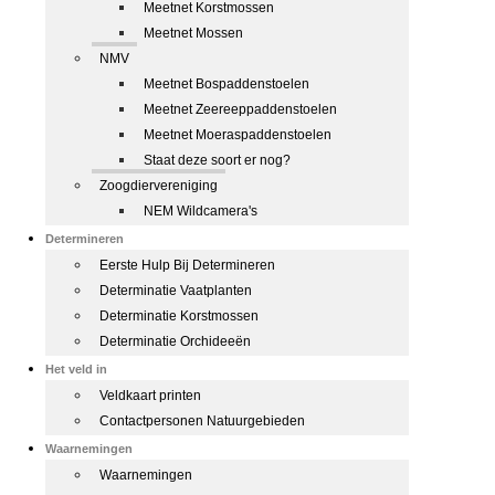
Meetnet Korstmossen
Meetnet Mossen
NMV
Meetnet Bospaddenstoelen
Meetnet Zeereeppaddenstoelen
Meetnet Moeraspaddenstoelen
Staat deze soort er nog?
Zoogdiervereniging
NEM Wildcamera's
Determineren
Eerste Hulp Bij Determineren
Determinatie Vaatplanten
Determinatie Korstmossen
Determinatie Orchideeën
Het veld in
Veldkaart printen
Contactpersonen Natuurgebieden
Waarnemingen
Waarnemingen