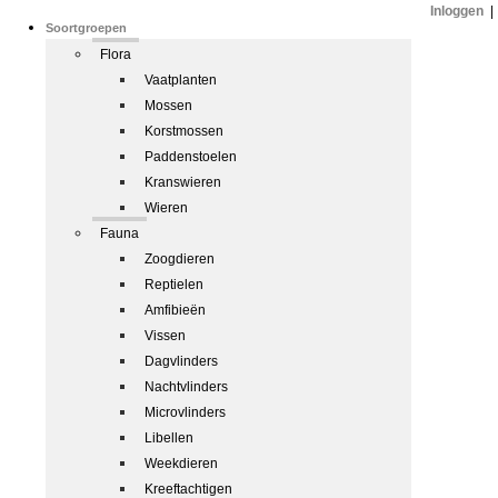
Inloggen
|
Soortgroepen
Flora
Vaatplanten
Mossen
Korstmossen
Paddenstoelen
Kranswieren
Wieren
Fauna
Zoogdieren
Reptielen
Amfibieën
Vissen
Dagvlinders
Nachtvlinders
Microvlinders
Libellen
Weekdieren
Kreeftachtigen