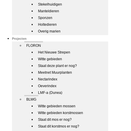
Stekelhuidigen
Manteldieren
Sponzen
Holtedieren
Overig marien
Projecten
FLORON
Het Nieuwe Strepen
Witte gebieden
Staat deze plant er nog?
Meetnet Muurplanten
Nectarindex
Oeverindex
LMF-a (Dunea)
BLWG
Witte gebieden mossen
Witte gebieden korstmossen
Staat dit mos er nog?
Staat dit korstmos er nog?