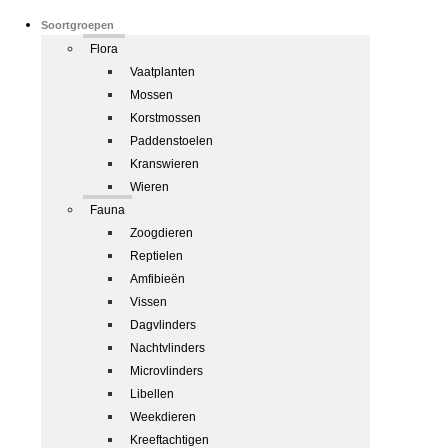
Soortgroepen
Flora
Vaatplanten
Mossen
Korstmossen
Paddenstoelen
Kranswieren
Wieren
Fauna
Zoogdieren
Reptielen
Amfibieën
Vissen
Dagvlinders
Nachtvlinders
Microvlinders
Libellen
Weekdieren
Kreeftachtigen