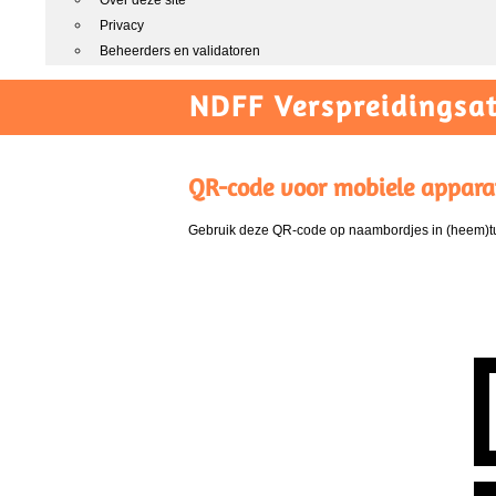
Over deze site
Privacy
Beheerders en validatoren
NDFF Verspreidingsat
QR-code voor mobiele appara
Gebruik deze QR-code op naambordjes in (heem)tui