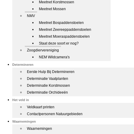
Meetnet Korstmossen
Meetnet Mossen
NMV
Meetnet Bospaddenstoelen
Meetnet Zeereeppaddenstoelen
Meetnet Moeraspaddenstoelen
Staat deze soort er nog?
Zoogdiervereniging
NEM Wildcamera's
Determineren
Eerste Hulp Bij Determineren
Determinatie Vaatplanten
Determinatie Korstmossen
Determinatie Orchideeën
Het veld in
Veldkaart printen
Contactpersonen Natuurgebieden
Waarnemingen
Waarnemingen