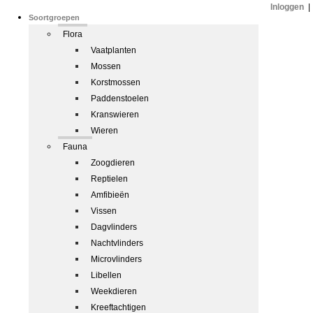
Inloggen
|
Soortgroepen
Flora
Vaatplanten
Mossen
Korstmossen
Paddenstoelen
Kranswieren
Wieren
Fauna
Zoogdieren
Reptielen
Amfibieën
Vissen
Dagvlinders
Nachtvlinders
Microvlinders
Libellen
Weekdieren
Kreeftachtigen