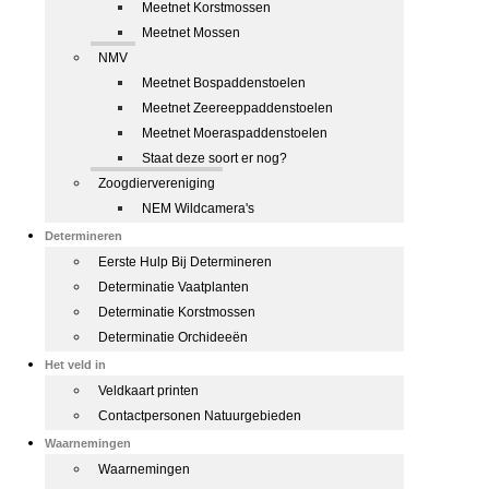
Meetnet Korstmossen
Meetnet Mossen
NMV
Meetnet Bospaddenstoelen
Meetnet Zeereeppaddenstoelen
Meetnet Moeraspaddenstoelen
Staat deze soort er nog?
Zoogdiervereniging
NEM Wildcamera's
Determineren
Eerste Hulp Bij Determineren
Determinatie Vaatplanten
Determinatie Korstmossen
Determinatie Orchideeën
Het veld in
Veldkaart printen
Contactpersonen Natuurgebieden
Waarnemingen
Waarnemingen