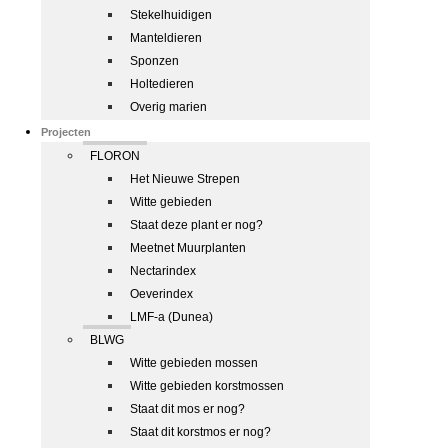
Stekelhuidigen
Manteldieren
Sponzen
Holtedieren
Overig marien
Projecten
FLORON
Het Nieuwe Strepen
Witte gebieden
Staat deze plant er nog?
Meetnet Muurplanten
Nectarindex
Oeverindex
LMF-a (Dunea)
BLWG
Witte gebieden mossen
Witte gebieden korstmossen
Staat dit mos er nog?
Staat dit korstmos er nog?