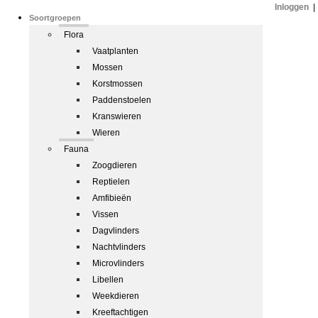
Inloggen
|
Soortgroepen
Flora
Vaatplanten
Mossen
Korstmossen
Paddenstoelen
Kranswieren
Wieren
Fauna
Zoogdieren
Reptielen
Amfibieën
Vissen
Dagvlinders
Nachtvlinders
Microvlinders
Libellen
Weekdieren
Kreeftachtigen