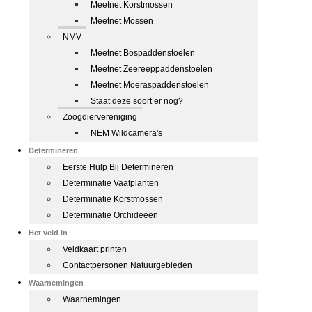
Meetnet Korstmossen
Meetnet Mossen
NMV
Meetnet Bospaddenstoelen
Meetnet Zeereeppaddenstoelen
Meetnet Moeraspaddenstoelen
Staat deze soort er nog?
Zoogdiervereniging
NEM Wildcamera's
Determineren
Eerste Hulp Bij Determineren
Determinatie Vaatplanten
Determinatie Korstmossen
Determinatie Orchideeën
Het veld in
Veldkaart printen
Contactpersonen Natuurgebieden
Waarnemingen
Waarnemingen