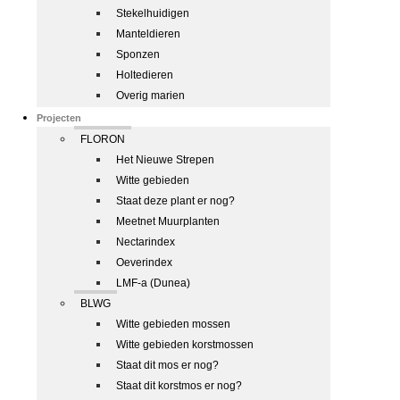
Stekelhuidigen
Manteldieren
Sponzen
Holtedieren
Overig marien
Projecten
FLORON
Het Nieuwe Strepen
Witte gebieden
Staat deze plant er nog?
Meetnet Muurplanten
Nectarindex
Oeverindex
LMF-a (Dunea)
BLWG
Witte gebieden mossen
Witte gebieden korstmossen
Staat dit mos er nog?
Staat dit korstmos er nog?