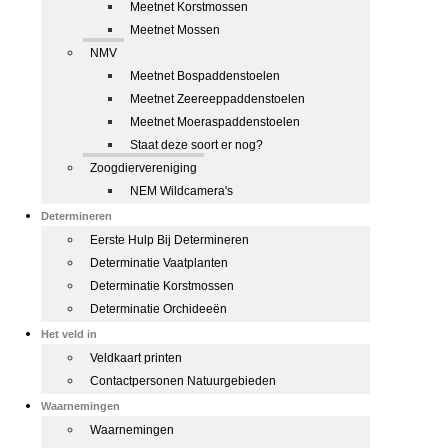
Meetnet Korstmossen
Meetnet Mossen
NMV
Meetnet Bospaddenstoelen
Meetnet Zeereeppaddenstoelen
Meetnet Moeraspaddenstoelen
Staat deze soort er nog?
Zoogdiervereniging
NEM Wildcamera's
Determineren
Eerste Hulp Bij Determineren
Determinatie Vaatplanten
Determinatie Korstmossen
Determinatie Orchideeën
Het veld in
Veldkaart printen
Contactpersonen Natuurgebieden
Waarnemingen
Waarnemingen