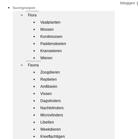
Inloggen
|
Soortgroepen
Flora
Vaatplanten
Mossen
Korstmossen
Paddenstoelen
Kranswieren
Wieren
Fauna
Zoogdieren
Reptielen
Amfibieën
Vissen
Dagvlinders
Nachtvlinders
Microvlinders
Libellen
Weekdieren
Kreeftachtigen