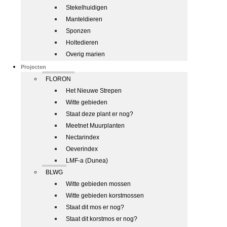
Stekelhuidigen
Manteldieren
Sponzen
Holtedieren
Overig marien
Projecten
FLORON
Het Nieuwe Strepen
Witte gebieden
Staat deze plant er nog?
Meetnet Muurplanten
Nectarindex
Oeverindex
LMF-a (Dunea)
BLWG
Witte gebieden mossen
Witte gebieden korstmossen
Staat dit mos er nog?
Staat dit korstmos er nog?