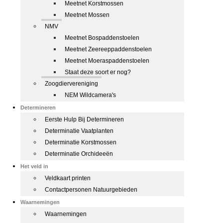
Meetnet Korstmossen
Meetnet Mossen
NMV
Meetnet Bospaddenstoelen
Meetnet Zeereeppaddenstoelen
Meetnet Moeraspaddenstoelen
Staat deze soort er nog?
Zoogdiervereniging
NEM Wildcamera's
Determineren
Eerste Hulp Bij Determineren
Determinatie Vaatplanten
Determinatie Korstmossen
Determinatie Orchideeën
Het veld in
Veldkaart printen
Contactpersonen Natuurgebieden
Waarnemingen
Waarnemingen