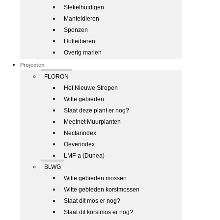
Stekelhuidigen
Manteldieren
Sponzen
Holtedieren
Overig marien
Projecten
FLORON
Het Nieuwe Strepen
Witte gebieden
Staat deze plant er nog?
Meetnet Muurplanten
Nectarindex
Oeverindex
LMF-a (Dunea)
BLWG
Witte gebieden mossen
Witte gebieden korstmossen
Staat dit mos er nog?
Staat dit korstmos er nog?