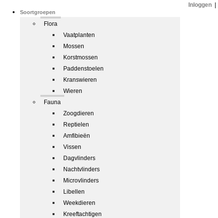
Inloggen
|
Soortgroepen
Flora
Vaatplanten
Mossen
Korstmossen
Paddenstoelen
Kranswieren
Wieren
Fauna
Zoogdieren
Reptielen
Amfibieën
Vissen
Dagvlinders
Nachtvlinders
Microvlinders
Libellen
Weekdieren
Kreeftachtigen