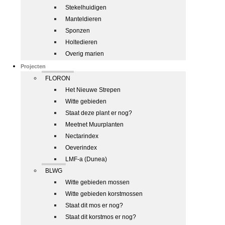
Stekelhuidigen
Manteldieren
Sponzen
Holtedieren
Overig marien
Projecten
FLORON
Het Nieuwe Strepen
Witte gebieden
Staat deze plant er nog?
Meetnet Muurplanten
Nectarindex
Oeverindex
LMF-a (Dunea)
BLWG
Witte gebieden mossen
Witte gebieden korstmossen
Staat dit mos er nog?
Staat dit korstmos er nog?