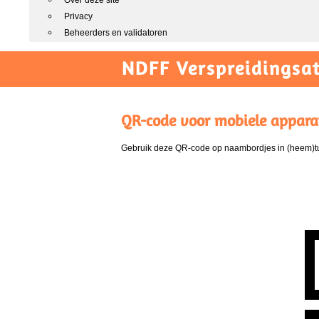
Over deze site
Privacy
Beheerders en validatoren
NDFF Verspreidingsat
QR-code voor mobiele appara
Gebruik deze QR-code op naambordjes in (heem)tui