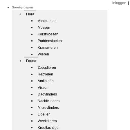
Inloggen
|
Soortgroepen
Flora
Vaatplanten
Mossen
Korstmossen
Paddenstoelen
Kranswieren
Wieren
Fauna
Zoogdieren
Reptielen
Amfibieën
Vissen
Dagvlinders
Nachtvlinders
Microvlinders
Libellen
Weekdieren
Kreeftachtigen