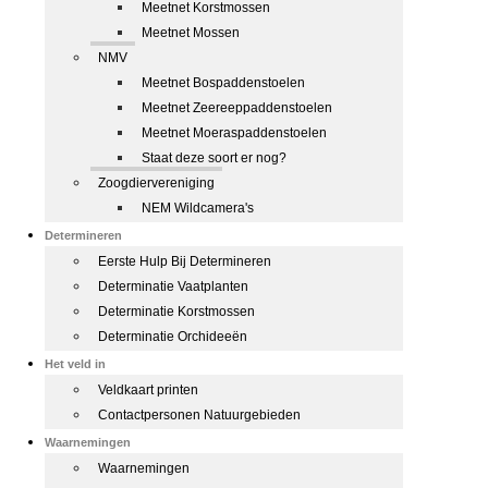
Meetnet Korstmossen
Meetnet Mossen
NMV
Meetnet Bospaddenstoelen
Meetnet Zeereeppaddenstoelen
Meetnet Moeraspaddenstoelen
Staat deze soort er nog?
Zoogdiervereniging
NEM Wildcamera's
Determineren
Eerste Hulp Bij Determineren
Determinatie Vaatplanten
Determinatie Korstmossen
Determinatie Orchideeën
Het veld in
Veldkaart printen
Contactpersonen Natuurgebieden
Waarnemingen
Waarnemingen