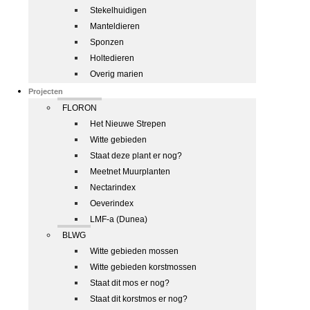
Stekelhuidigen
Manteldieren
Sponzen
Holtedieren
Overig marien
Projecten
FLORON
Het Nieuwe Strepen
Witte gebieden
Staat deze plant er nog?
Meetnet Muurplanten
Nectarindex
Oeverindex
LMF-a (Dunea)
BLWG
Witte gebieden mossen
Witte gebieden korstmossen
Staat dit mos er nog?
Staat dit korstmos er nog?