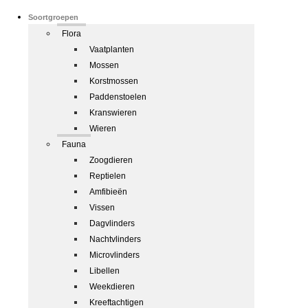
Soortgroepen
Flora
Vaatplanten
Mossen
Korstmossen
Paddenstoelen
Kranswieren
Wieren
Fauna
Zoogdieren
Reptielen
Amfibieën
Vissen
Dagvlinders
Nachtvlinders
Microvlinders
Libellen
Weekdieren
Kreeftachtigen