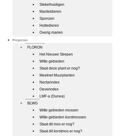
Stekelhuidigen
Manteldieren
Sponzen
Holtedieren
Overig marien
Projecten
FLORON
Het Nieuwe Strepen
Witte gebieden
Staat deze plant er nog?
Meetnet Muurplanten
Nectarindex
Oeverindex
LMF-a (Dunea)
BLWG
Witte gebieden mossen
Witte gebieden korstmossen
Staat dit mos er nog?
Staat dit korstmos er nog?