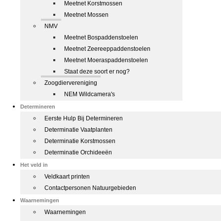
Meetnet Korstmossen
Meetnet Mossen
NMV
Meetnet Bospaddenstoelen
Meetnet Zeereeppaddenstoelen
Meetnet Moeraspaddenstoelen
Staat deze soort er nog?
Zoogdiervereniging
NEM Wildcamera's
Determineren
Eerste Hulp Bij Determineren
Determinatie Vaatplanten
Determinatie Korstmossen
Determinatie Orchideeën
Het veld in
Veldkaart printen
Contactpersonen Natuurgebieden
Waarnemingen
Waarnemingen