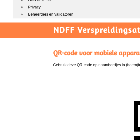
Over deze site
Privacy
Beheerders en validatoren
NDFF Verspreidingsat
QR-code voor mobiele appara
Gebruik deze QR-code op naambordjes in (heem)tui