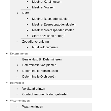
Meetnet Korstmossen
Meetnet Mossen
NMV
Meetnet Bospaddenstoelen
Meetnet Zeereeppaddenstoelen
Meetnet Moeraspaddenstoelen
Staat deze soort er nog?
Zoogdiervereniging
NEM Wildcamera's
Determineren
Eerste Hulp Bij Determineren
Determinatie Vaatplanten
Determinatie Korstmossen
Determinatie Orchideeën
Het veld in
Veldkaart printen
Contactpersonen Natuurgebieden
Waarnemingen
Waarnemingen