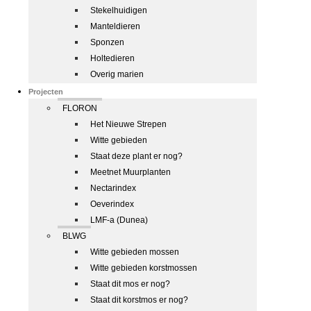
Stekelhuidigen
Manteldieren
Sponzen
Holtedieren
Overig marien
Projecten
FLORON
Het Nieuwe Strepen
Witte gebieden
Staat deze plant er nog?
Meetnet Muurplanten
Nectarindex
Oeverindex
LMF-a (Dunea)
BLWG
Witte gebieden mossen
Witte gebieden korstmossen
Staat dit mos er nog?
Staat dit korstmos er nog?