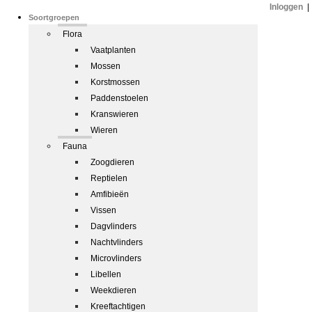
Inloggen
|
Soortgroepen
Flora
Vaatplanten
Mossen
Korstmossen
Paddenstoelen
Kranswieren
Wieren
Fauna
Zoogdieren
Reptielen
Amfibieën
Vissen
Dagvlinders
Nachtvlinders
Microvlinders
Libellen
Weekdieren
Kreeftachtigen