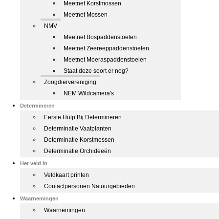
Meetnet Korstmossen
Meetnet Mossen
NMV
Meetnet Bospaddenstoelen
Meetnet Zeereeppaddenstoelen
Meetnet Moeraspaddenstoelen
Staat deze soort er nog?
Zoogdiervereniging
NEM Wildcamera's
Determineren
Eerste Hulp Bij Determineren
Determinatie Vaatplanten
Determinatie Korstmossen
Determinatie Orchideeën
Het veld in
Veldkaart printen
Contactpersonen Natuurgebieden
Waarnemingen
Waarnemingen