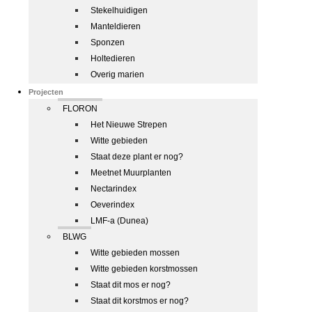
Stekelhuidigen
Manteldieren
Sponzen
Holtedieren
Overig marien
Projecten
FLORON
Het Nieuwe Strepen
Witte gebieden
Staat deze plant er nog?
Meetnet Muurplanten
Nectarindex
Oeverindex
LMF-a (Dunea)
BLWG
Witte gebieden mossen
Witte gebieden korstmossen
Staat dit mos er nog?
Staat dit korstmos er nog?