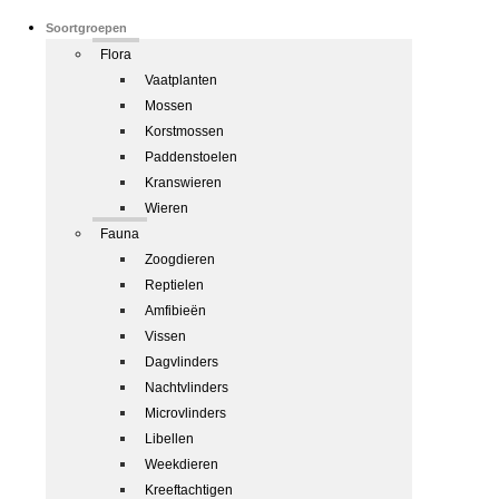
Soortgroepen
Flora
Vaatplanten
Mossen
Korstmossen
Paddenstoelen
Kranswieren
Wieren
Fauna
Zoogdieren
Reptielen
Amfibieën
Vissen
Dagvlinders
Nachtvlinders
Microvlinders
Libellen
Weekdieren
Kreeftachtigen