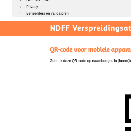
Over deze site
Privacy
Beheerders en validatoren
NDFF Verspreidingsat
QR-code voor mobiele appara
Gebruik deze QR-code op naambordjes in (heem)tui