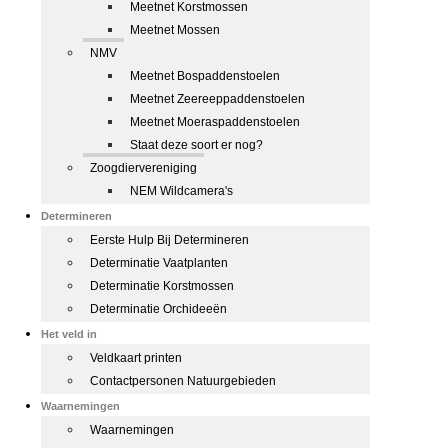
Meetnet Korstmossen
Meetnet Mossen
NMV
Meetnet Bospaddenstoelen
Meetnet Zeereeppaddenstoelen
Meetnet Moeraspaddenstoelen
Staat deze soort er nog?
Zoogdiervereniging
NEM Wildcamera's
Determineren
Eerste Hulp Bij Determineren
Determinatie Vaatplanten
Determinatie Korstmossen
Determinatie Orchideeën
Het veld in
Veldkaart printen
Contactpersonen Natuurgebieden
Waarnemingen
Waarnemingen