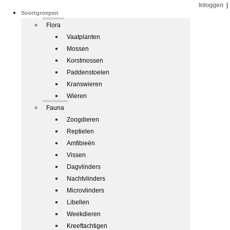
Inloggen
|
Soortgroepen
Flora
Vaatplanten
Mossen
Korstmossen
Paddenstoelen
Kranswieren
Wieren
Fauna
Zoogdieren
Reptielen
Amfibieën
Vissen
Dagvlinders
Nachtvlinders
Microvlinders
Libellen
Weekdieren
Kreeftachtigen