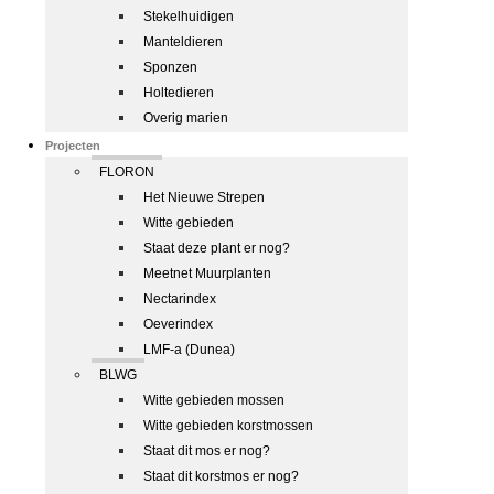
Stekelhuidigen
Manteldieren
Sponzen
Holtedieren
Overig marien
Projecten
FLORON
Het Nieuwe Strepen
Witte gebieden
Staat deze plant er nog?
Meetnet Muurplanten
Nectarindex
Oeverindex
LMF-a (Dunea)
BLWG
Witte gebieden mossen
Witte gebieden korstmossen
Staat dit mos er nog?
Staat dit korstmos er nog?