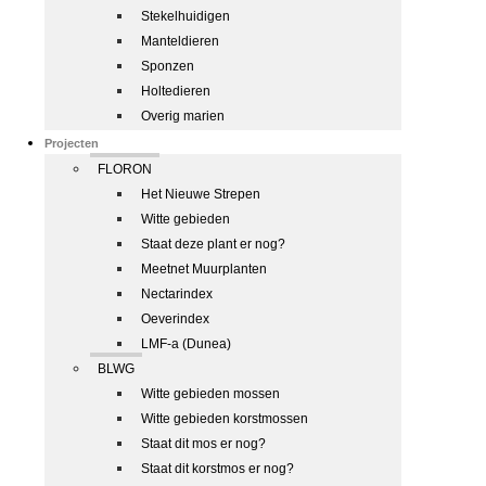
Stekelhuidigen
Manteldieren
Sponzen
Holtedieren
Overig marien
Projecten
FLORON
Het Nieuwe Strepen
Witte gebieden
Staat deze plant er nog?
Meetnet Muurplanten
Nectarindex
Oeverindex
LMF-a (Dunea)
BLWG
Witte gebieden mossen
Witte gebieden korstmossen
Staat dit mos er nog?
Staat dit korstmos er nog?