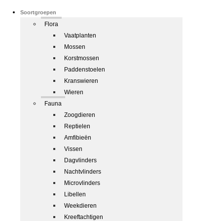
Soortgroepen
Flora
Vaatplanten
Mossen
Korstmossen
Paddenstoelen
Kranswieren
Wieren
Fauna
Zoogdieren
Reptielen
Amfibieën
Vissen
Dagvlinders
Nachtvlinders
Microvlinders
Libellen
Weekdieren
Kreeftachtigen