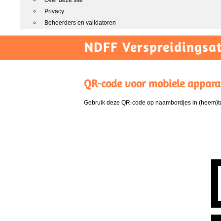
Over deze site
Privacy
Beheerders en validatoren
NDFF Verspreidingsat
QR-code voor mobiele appara
Gebruik deze QR-code op naambordjes in (heem)tui