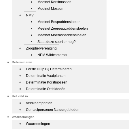
Meetnet Korstmossen
Meetnet Mossen
NMV
Meetnet Bospaddenstoelen
Meetnet Zeereeppaddenstoelen
Meetnet Moeraspaddenstoelen
Staat deze soort er nog?
Zoogdiervereniging
NEM Wildcamera's
Determineren
Eerste Hulp Bij Determineren
Determinatie Vaatplanten
Determinatie Korstmossen
Determinatie Orchideeën
Het veld in
Veldkaart printen
Contactpersonen Natuurgebieden
Waarnemingen
Waarnemingen