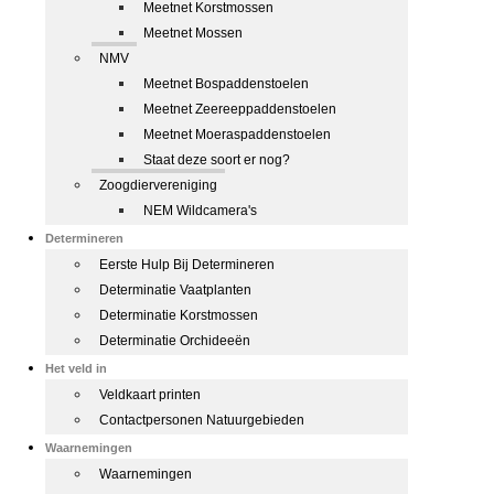
Meetnet Korstmossen
Meetnet Mossen
NMV
Meetnet Bospaddenstoelen
Meetnet Zeereeppaddenstoelen
Meetnet Moeraspaddenstoelen
Staat deze soort er nog?
Zoogdiervereniging
NEM Wildcamera's
Determineren
Eerste Hulp Bij Determineren
Determinatie Vaatplanten
Determinatie Korstmossen
Determinatie Orchideeën
Het veld in
Veldkaart printen
Contactpersonen Natuurgebieden
Waarnemingen
Waarnemingen