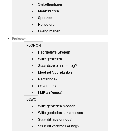
Stekelhuidigen
Manteldieren
Sponzen
Holtedieren
Overig marien
Projecten
FLORON
Het Nieuwe Strepen
Witte gebieden
Staat deze plant er nog?
Meetnet Muurplanten
Nectarindex
Oeverindex
LMF-a (Dunea)
BLWG
Witte gebieden mossen
Witte gebieden korstmossen
Staat dit mos er nog?
Staat dit korstmos er nog?