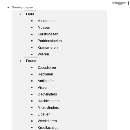
Inloggen
|
Soortgroepen
Flora
Vaatplanten
Mossen
Korstmossen
Paddenstoelen
Kranswieren
Wieren
Fauna
Zoogdieren
Reptielen
Amfibieën
Vissen
Dagvlinders
Nachtvlinders
Microvlinders
Libellen
Weekdieren
Kreeftachtigen