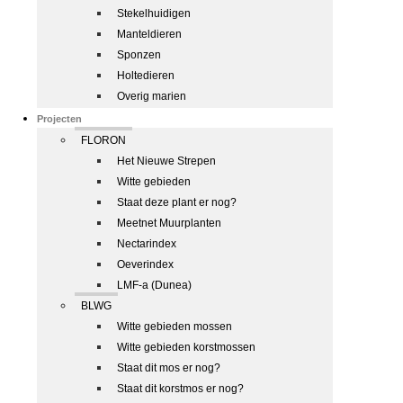
Stekelhuidigen
Manteldieren
Sponzen
Holtedieren
Overig marien
Projecten
FLORON
Het Nieuwe Strepen
Witte gebieden
Staat deze plant er nog?
Meetnet Muurplanten
Nectarindex
Oeverindex
LMF-a (Dunea)
BLWG
Witte gebieden mossen
Witte gebieden korstmossen
Staat dit mos er nog?
Staat dit korstmos er nog?