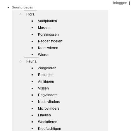
Inloggen
|
Soortgroepen
Flora
Vaatplanten
Mossen
Korstmossen
Paddenstoelen
Kranswieren
Wieren
Fauna
Zoogdieren
Reptielen
Amfibieën
Vissen
Dagvlinders
Nachtvlinders
Microvlinders
Libellen
Weekdieren
Kreeftachtigen