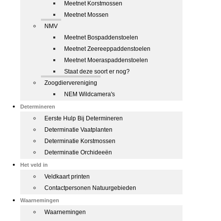
Meetnet Korstmossen
Meetnet Mossen
NMV
Meetnet Bospaddenstoelen
Meetnet Zeereeppaddenstoelen
Meetnet Moeraspaddenstoelen
Staat deze soort er nog?
Zoogdiervereniging
NEM Wildcamera's
Determineren
Eerste Hulp Bij Determineren
Determinatie Vaatplanten
Determinatie Korstmossen
Determinatie Orchideeën
Het veld in
Veldkaart printen
Contactpersonen Natuurgebieden
Waarnemingen
Waarnemingen