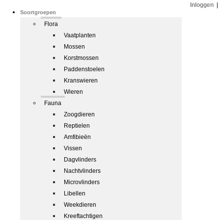
Inloggen
|
Soortgroepen
Flora
Vaatplanten
Mossen
Korstmossen
Paddenstoelen
Kranswieren
Wieren
Fauna
Zoogdieren
Reptielen
Amfibieën
Vissen
Dagvlinders
Nachtvlinders
Microvlinders
Libellen
Weekdieren
Kreeftachtigen