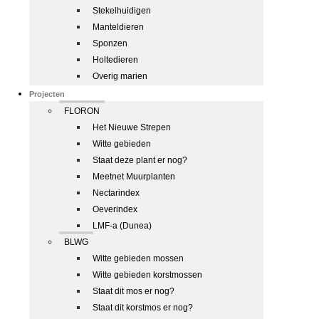
Stekelhuidigen
Manteldieren
Sponzen
Holtedieren
Overig marien
Projecten
FLORON
Het Nieuwe Strepen
Witte gebieden
Staat deze plant er nog?
Meetnet Muurplanten
Nectarindex
Oeverindex
LMF-a (Dunea)
BLWG
Witte gebieden mossen
Witte gebieden korstmossen
Staat dit mos er nog?
Staat dit korstmos er nog?