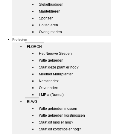
Stekelhuidigen
Manteldieren
Sponzen
Holtedieren
Overig marien
Projecten
FLORON
Het Nieuwe Strepen
Witte gebieden
Staat deze plant er nog?
Meetnet Muurplanten
Nectarindex
Oeverindex
LMF-a (Dunea)
BLWG
Witte gebieden mossen
Witte gebieden korstmossen
Staat dit mos er nog?
Staat dit korstmos er nog?