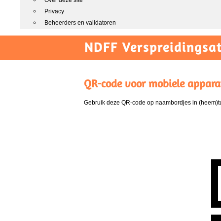
Over deze site
Privacy
Beheerders en validatoren
NDFF Verspreidingsat
QR-code voor mobiele appara
Gebruik deze QR-code op naambordjes in (heem)tui