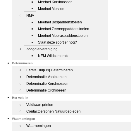
Meetnet Korstmossen
Meetnet Mossen
NMV
Meetnet Bospaddenstoelen
Meetnet Zeereeppaddenstoelen
Meetnet Moeraspaddenstoelen
Staat deze soort er nog?
Zoogdiervereniging
NEM Wildcamera's
Determineren
Eerste Hulp Bij Determineren
Determinatie Vaatplanten
Determinatie Korstmossen
Determinatie Orchideeën
Het veld in
Veldkaart printen
Contactpersonen Natuurgebieden
Waarnemingen
Waarnemingen