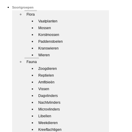
Soortgroepen
Flora
Vaatplanten
Mossen
Korstmossen
Paddenstoelen
Kranswieren
Wieren
Fauna
Zoogdieren
Reptielen
Amfibieën
Vissen
Dagvlinders
Nachtvlinders
Microvlinders
Libellen
Weekdieren
Kreeftachtigen