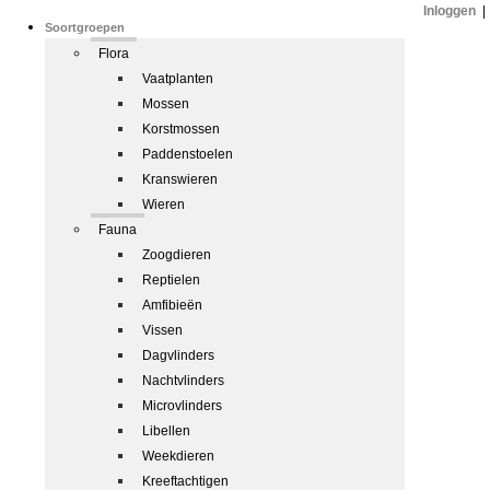
Inloggen
|
Soortgroepen
Flora
Vaatplanten
Mossen
Korstmossen
Paddenstoelen
Kranswieren
Wieren
Fauna
Zoogdieren
Reptielen
Amfibieën
Vissen
Dagvlinders
Nachtvlinders
Microvlinders
Libellen
Weekdieren
Kreeftachtigen