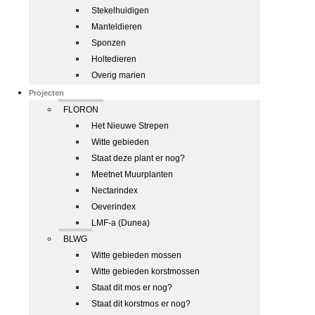
Stekelhuidigen
Manteldieren
Sponzen
Holtedieren
Overig marien
Projecten
FLORON
Het Nieuwe Strepen
Witte gebieden
Staat deze plant er nog?
Meetnet Muurplanten
Nectarindex
Oeverindex
LMF-a (Dunea)
BLWG
Witte gebieden mossen
Witte gebieden korstmossen
Staat dit mos er nog?
Staat dit korstmos er nog?