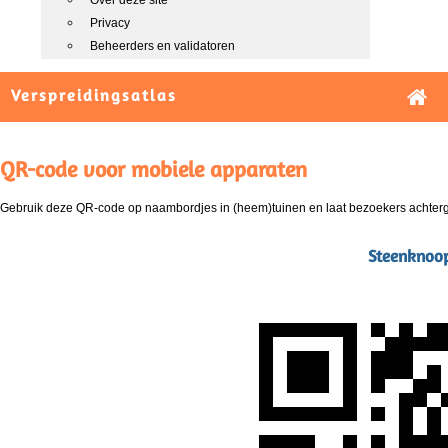
Over deze site
Privacy
Beheerders en validatoren
Verspreidingsatlas
QR-code voor mobiele apparaten
Gebruik deze QR-code op naambordjes in (heem)tuinen en laat bezoekers achterg
Steenknoopj