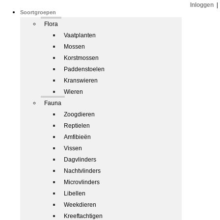
Inloggen
|
Soortgroepen
Flora
Vaatplanten
Mossen
Korstmossen
Paddenstoelen
Kranswieren
Wieren
Fauna
Zoogdieren
Reptielen
Amfibieën
Vissen
Dagvlinders
Nachtvlinders
Microvlinders
Libellen
Weekdieren
Kreeftachtigen