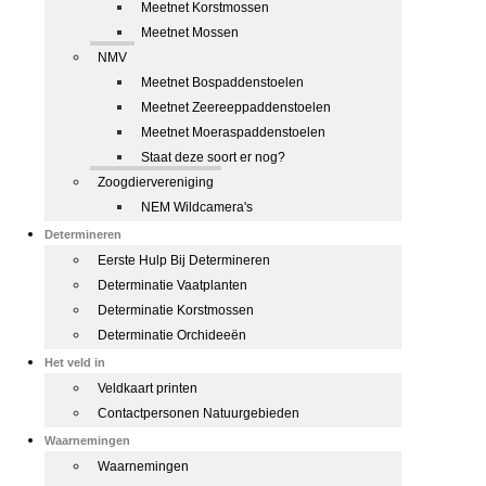
Meetnet Korstmossen
Meetnet Mossen
NMV
Meetnet Bospaddenstoelen
Meetnet Zeereeppaddenstoelen
Meetnet Moeraspaddenstoelen
Staat deze soort er nog?
Zoogdiervereniging
NEM Wildcamera's
Determineren
Eerste Hulp Bij Determineren
Determinatie Vaatplanten
Determinatie Korstmossen
Determinatie Orchideeën
Het veld in
Veldkaart printen
Contactpersonen Natuurgebieden
Waarnemingen
Waarnemingen