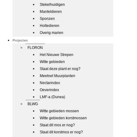
Stekelhuidigen
Manteldieren
Sponzen
Holtedieren
Overig marien
Projecten
FLORON
Het Nieuwe Strepen
Witte gebieden
Staat deze plant er nog?
Meetnet Muurplanten
Nectarindex
Oeverindex
LMF-a (Dunea)
BLWG
Witte gebieden mossen
Witte gebieden korstmossen
Staat dit mos er nog?
Staat dit korstmos er nog?