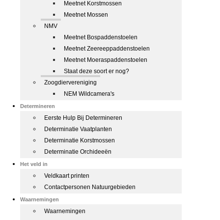
Meetnet Korstmossen
Meetnet Mossen
NMV
Meetnet Bospaddenstoelen
Meetnet Zeereeppaddenstoelen
Meetnet Moeraspaddenstoelen
Staat deze soort er nog?
Zoogdiervereniging
NEM Wildcamera's
Determineren
Eerste Hulp Bij Determineren
Determinatie Vaatplanten
Determinatie Korstmossen
Determinatie Orchideeën
Het veld in
Veldkaart printen
Contactpersonen Natuurgebieden
Waarnemingen
Waarnemingen