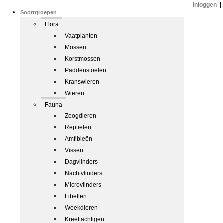
Inloggen
|
Soortgroepen
Flora
Vaatplanten
Mossen
Korstmossen
Paddenstoelen
Kranswieren
Wieren
Fauna
Zoogdieren
Reptielen
Amfibieën
Vissen
Dagvlinders
Nachtvlinders
Microvlinders
Libellen
Weekdieren
Kreeftachtigen