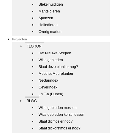
Stekelhuidigen
Manteldieren
Sponzen
Holtedieren
Overig marien
Projecten
FLORON
Het Nieuwe Strepen
Witte gebieden
Staat deze plant er nog?
Meetnet Muurplanten
Nectarindex
Oeverindex
LMF-a (Dunea)
BLWG
Witte gebieden mossen
Witte gebieden korstmossen
Staat dit mos er nog?
Staat dit korstmos er nog?