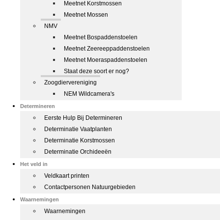
Meetnet Korstmossen
Meetnet Mossen
NMV
Meetnet Bospaddenstoelen
Meetnet Zeereeppaddenstoelen
Meetnet Moeraspaddenstoelen
Staat deze soort er nog?
Zoogdiervereniging
NEM Wildcamera's
Determineren
Eerste Hulp Bij Determineren
Determinatie Vaatplanten
Determinatie Korstmossen
Determinatie Orchideeën
Het veld in
Veldkaart printen
Contactpersonen Natuurgebieden
Waarnemingen
Waarnemingen