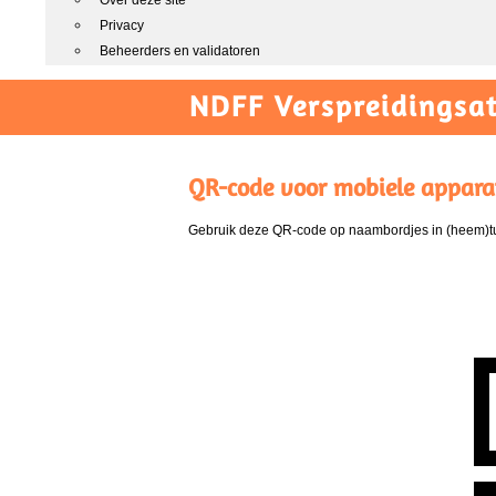
Over deze site
Privacy
Beheerders en validatoren
NDFF Verspreidingsat
QR-code voor mobiele appara
Gebruik deze QR-code op naambordjes in (heem)tui