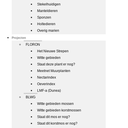
Stekelhuidigen
Manteldieren
Sponzen
Holtedieren
Overig marien
Projecten
FLORON
Het Nieuwe Strepen
Witte gebieden
Staat deze plant er nog?
Meetnet Muurplanten
Nectarindex
Oeverindex
LMF-a (Dunea)
BLWG
Witte gebieden mossen
Witte gebieden korstmossen
Staat dit mos er nog?
Staat dit korstmos er nog?