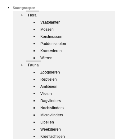
Soortgroepen
Flora
Vaatplanten
Mossen
Korstmossen
Paddenstoelen
Kranswieren
Wieren
Fauna
Zoogdieren
Reptielen
Amfibieën
Vissen
Dagvlinders
Nachtvlinders
Microvlinders
Libellen
Weekdieren
Kreeftachtigen