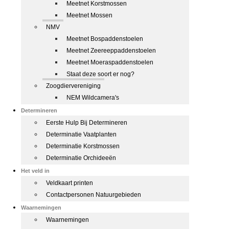
Meetnet Korstmossen
Meetnet Mossen
NMV
Meetnet Bospaddenstoelen
Meetnet Zeereeppaddenstoelen
Meetnet Moeraspaddenstoelen
Staat deze soort er nog?
Zoogdiervereniging
NEM Wildcamera's
Determineren
Eerste Hulp Bij Determineren
Determinatie Vaatplanten
Determinatie Korstmossen
Determinatie Orchideeën
Het veld in
Veldkaart printen
Contactpersonen Natuurgebieden
Waarnemingen
Waarnemingen