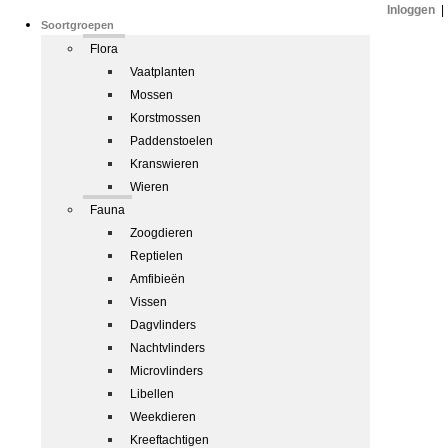
Inloggen
|
Soortgroepen
Flora
Vaatplanten
Mossen
Korstmossen
Paddenstoelen
Kranswieren
Wieren
Fauna
Zoogdieren
Reptielen
Amfibieën
Vissen
Dagvlinders
Nachtvlinders
Microvlinders
Libellen
Weekdieren
Kreeftachtigen