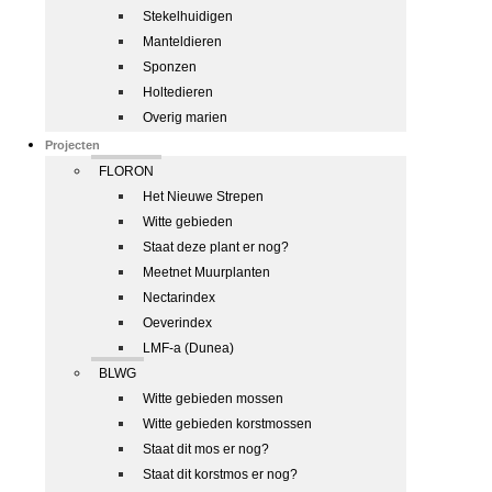
Stekelhuidigen
Manteldieren
Sponzen
Holtedieren
Overig marien
Projecten
FLORON
Het Nieuwe Strepen
Witte gebieden
Staat deze plant er nog?
Meetnet Muurplanten
Nectarindex
Oeverindex
LMF-a (Dunea)
BLWG
Witte gebieden mossen
Witte gebieden korstmossen
Staat dit mos er nog?
Staat dit korstmos er nog?