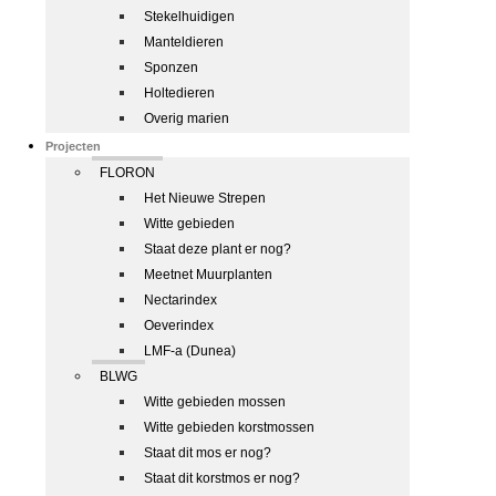
Stekelhuidigen
Manteldieren
Sponzen
Holtedieren
Overig marien
Projecten
FLORON
Het Nieuwe Strepen
Witte gebieden
Staat deze plant er nog?
Meetnet Muurplanten
Nectarindex
Oeverindex
LMF-a (Dunea)
BLWG
Witte gebieden mossen
Witte gebieden korstmossen
Staat dit mos er nog?
Staat dit korstmos er nog?