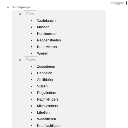
Inloggen
|
Soortgroepen
Flora
Vaatplanten
Mossen
Korstmossen
Paddenstoelen
Kranswieren
Wieren
Fauna
Zoogdieren
Reptielen
Amfibieën
Vissen
Dagvlinders
Nachtvlinders
Microvlinders
Libellen
Weekdieren
Kreeftachtigen