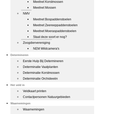
Meetnet Korstmossen
Meetnet Mossen
NMV
Meetnet Bospaddenstoelen
Meetnet Zeereeppaddenstoelen
Meetnet Moeraspaddenstoelen
Staat deze soort er nog?
Zoogdiervereniging
NEM Wildcamera's
Determineren
Eerste Hulp Bij Determineren
Determinatie Vaatplanten
Determinatie Korstmossen
Determinatie Orchideeën
Het veld in
Veldkaart printen
Contactpersonen Natuurgebieden
Waarnemingen
Waarnemingen