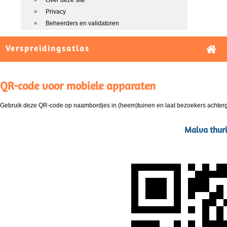
Over deze site
Privacy
Beheerders en validatoren
Verspreidingsatlas
QR-code voor mobiele apparaten
Gebruik deze QR-code op naambordjes in (heem)tuinen en laat bezoekers achterg
Malva thuri