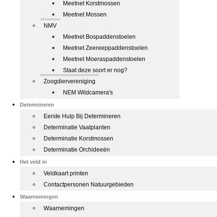
Meetnet Korstmossen
Meetnet Mossen
NMV
Meetnet Bospaddenstoelen
Meetnet Zeereeppaddenstoelen
Meetnet Moeraspaddenstoelen
Staat deze soort er nog?
Zoogdiervereniging
NEM Wildcamera's
Determineren
Eerste Hulp Bij Determineren
Determinatie Vaatplanten
Determinatie Korstmossen
Determinatie Orchideeën
Het veld in
Veldkaart printen
Contactpersonen Natuurgebieden
Waarnemingen
Waarnemingen