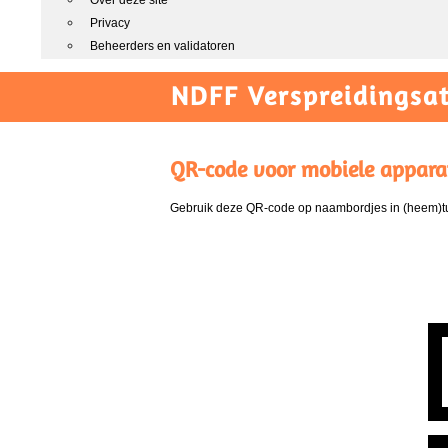
Over deze site
Privacy
Beheerders en validatoren
NDFF Verspreidingsat
QR-code voor mobiele appara
Gebruik deze QR-code op naambordjes in (heem)tui