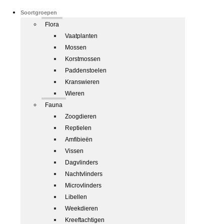
Soortgroepen
Flora
Vaatplanten
Mossen
Korstmossen
Paddenstoelen
Kranswieren
Wieren
Fauna
Zoogdieren
Reptielen
Amfibieën
Vissen
Dagvlinders
Nachtvlinders
Microvlinders
Libellen
Weekdieren
Kreeftachtigen