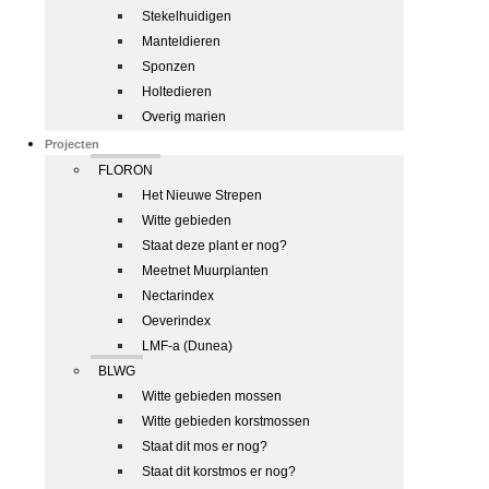
Stekelhuidigen
Manteldieren
Sponzen
Holtedieren
Overig marien
Projecten
FLORON
Het Nieuwe Strepen
Witte gebieden
Staat deze plant er nog?
Meetnet Muurplanten
Nectarindex
Oeverindex
LMF-a (Dunea)
BLWG
Witte gebieden mossen
Witte gebieden korstmossen
Staat dit mos er nog?
Staat dit korstmos er nog?