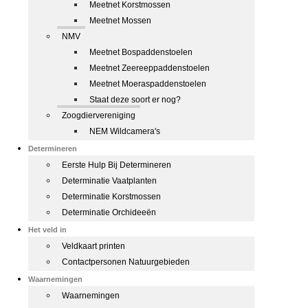
Meetnet Korstmossen
Meetnet Mossen
NMV
Meetnet Bospaddenstoelen
Meetnet Zeereeppaddenstoelen
Meetnet Moeraspaddenstoelen
Staat deze soort er nog?
Zoogdiervereniging
NEM Wildcamera's
Determineren
Eerste Hulp Bij Determineren
Determinatie Vaatplanten
Determinatie Korstmossen
Determinatie Orchideeën
Het veld in
Veldkaart printen
Contactpersonen Natuurgebieden
Waarnemingen
Waarnemingen