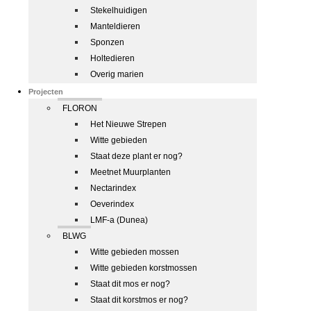
Stekelhuidigen
Manteldieren
Sponzen
Holtedieren
Overig marien
Projecten
FLORON
Het Nieuwe Strepen
Witte gebieden
Staat deze plant er nog?
Meetnet Muurplanten
Nectarindex
Oeverindex
LMF-a (Dunea)
BLWG
Witte gebieden mossen
Witte gebieden korstmossen
Staat dit mos er nog?
Staat dit korstmos er nog?