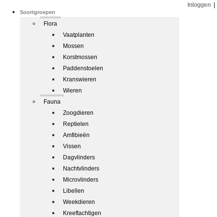
Inloggen
|
Soortgroepen
Flora
Vaatplanten
Mossen
Korstmossen
Paddenstoelen
Kranswieren
Wieren
Fauna
Zoogdieren
Reptielen
Amfibieën
Vissen
Dagvlinders
Nachtvlinders
Microvlinders
Libellen
Weekdieren
Kreeftachtigen