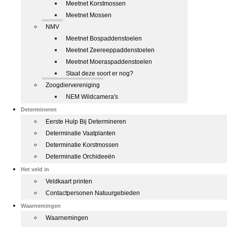
Meetnet Korstmossen
Meetnet Mossen
NMV
Meetnet Bospaddenstoelen
Meetnet Zeereeppaddenstoelen
Meetnet Moeraspaddenstoelen
Staat deze soort er nog?
Zoogdiervereniging
NEM Wildcamera's
Determineren
Eerste Hulp Bij Determineren
Determinatie Vaatplanten
Determinatie Korstmossen
Determinatie Orchideeën
Het veld in
Veldkaart printen
Contactpersonen Natuurgebieden
Waarnemingen
Waarnemingen