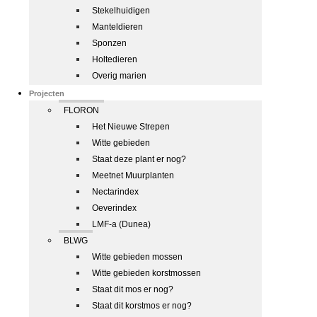
Stekelhuidigen
Manteldieren
Sponzen
Holtedieren
Overig marien
Projecten
FLORON
Het Nieuwe Strepen
Witte gebieden
Staat deze plant er nog?
Meetnet Muurplanten
Nectarindex
Oeverindex
LMF-a (Dunea)
BLWG
Witte gebieden mossen
Witte gebieden korstmossen
Staat dit mos er nog?
Staat dit korstmos er nog?