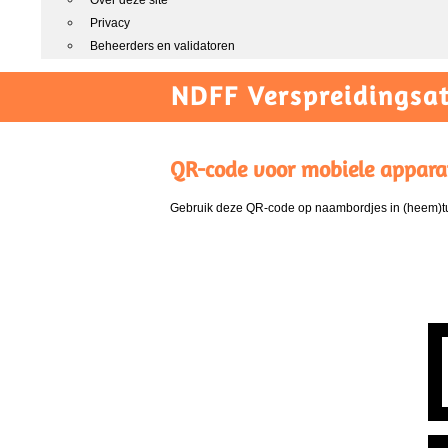
Over deze site
Privacy
Beheerders en validatoren
NDFF Verspreidingsat
QR-code voor mobiele appara
Gebruik deze QR-code op naambordjes in (heem)tui