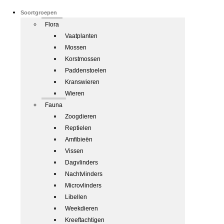
Soortgroepen
Flora
Vaatplanten
Mossen
Korstmossen
Paddenstoelen
Kranswieren
Wieren
Fauna
Zoogdieren
Reptielen
Amfibieën
Vissen
Dagvlinders
Nachtvlinders
Microvlinders
Libellen
Weekdieren
Kreeftachtigen