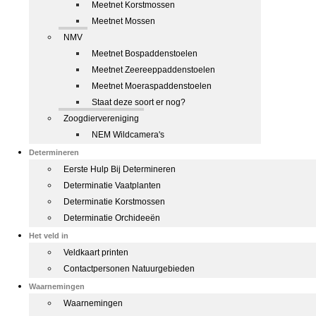
Meetnet Korstmossen
Meetnet Mossen
NMV
Meetnet Bospaddenstoelen
Meetnet Zeereeppaddenstoelen
Meetnet Moeraspaddenstoelen
Staat deze soort er nog?
Zoogdiervereniging
NEM Wildcamera's
Determineren
Eerste Hulp Bij Determineren
Determinatie Vaatplanten
Determinatie Korstmossen
Determinatie Orchideeën
Het veld in
Veldkaart printen
Contactpersonen Natuurgebieden
Waarnemingen
Waarnemingen