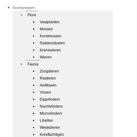
Soortgroepen
Flora
Vaatplanten
Mossen
Korstmossen
Paddenstoelen
Kranswieren
Wieren
Fauna
Zoogdieren
Reptielen
Amfibieën
Vissen
Dagvlinders
Nachtvlinders
Microvlinders
Libellen
Weekdieren
Kreeftachtigen