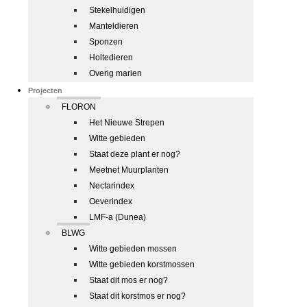
Stekelhuidigen
Manteldieren
Sponzen
Holtedieren
Overig marien
Projecten
FLORON
Het Nieuwe Strepen
Witte gebieden
Staat deze plant er nog?
Meetnet Muurplanten
Nectarindex
Oeverindex
LMF-a (Dunea)
BLWG
Witte gebieden mossen
Witte gebieden korstmossen
Staat dit mos er nog?
Staat dit korstmos er nog?