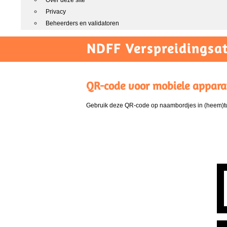
Over deze site
Privacy
Beheerders en validatoren
NDFF Verspreidingsat
QR-code voor mobiele appara
Gebruik deze QR-code op naambordjes in (heem)tui