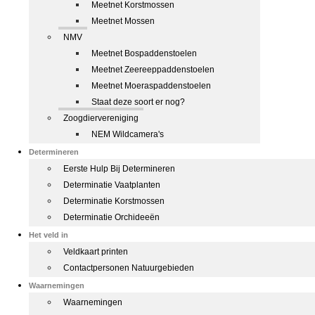
Meetnet Korstmossen
Meetnet Mossen
NMV
Meetnet Bospaddenstoelen
Meetnet Zeereeppaddenstoelen
Meetnet Moeraspaddenstoelen
Staat deze soort er nog?
Zoogdiervereniging
NEM Wildcamera's
Determineren
Eerste Hulp Bij Determineren
Determinatie Vaatplanten
Determinatie Korstmossen
Determinatie Orchideeën
Het veld in
Veldkaart printen
Contactpersonen Natuurgebieden
Waarnemingen
Waarnemingen