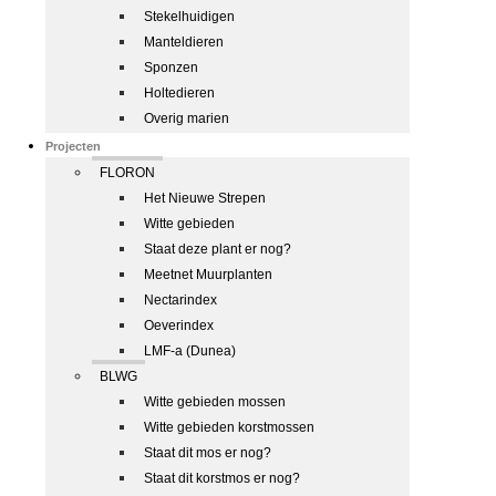
Stekelhuidigen
Manteldieren
Sponzen
Holtedieren
Overig marien
Projecten
FLORON
Het Nieuwe Strepen
Witte gebieden
Staat deze plant er nog?
Meetnet Muurplanten
Nectarindex
Oeverindex
LMF-a (Dunea)
BLWG
Witte gebieden mossen
Witte gebieden korstmossen
Staat dit mos er nog?
Staat dit korstmos er nog?