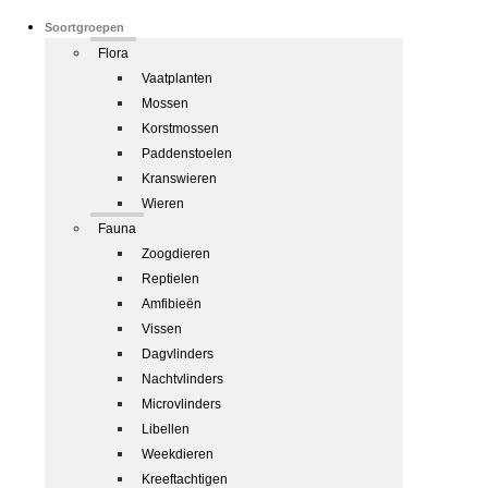
Soortgroepen
Flora
Vaatplanten
Mossen
Korstmossen
Paddenstoelen
Kranswieren
Wieren
Fauna
Zoogdieren
Reptielen
Amfibieën
Vissen
Dagvlinders
Nachtvlinders
Microvlinders
Libellen
Weekdieren
Kreeftachtigen