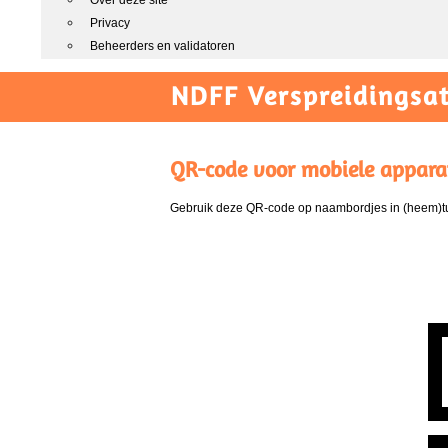
Over deze site
Privacy
Beheerders en validatoren
NDFF Verspreidingsat
QR-code voor mobiele appara
Gebruik deze QR-code op naambordjes in (heem)tui