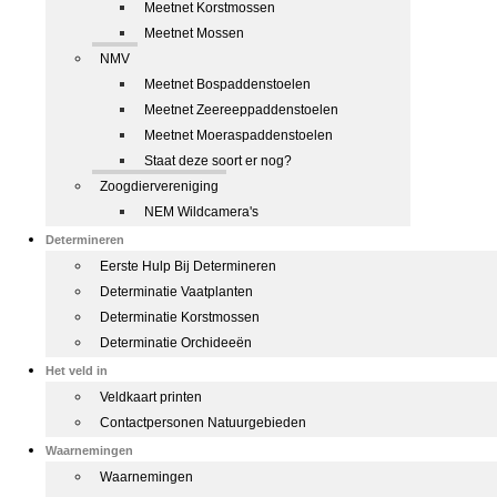
Meetnet Korstmossen
Meetnet Mossen
NMV
Meetnet Bospaddenstoelen
Meetnet Zeereeppaddenstoelen
Meetnet Moeraspaddenstoelen
Staat deze soort er nog?
Zoogdiervereniging
NEM Wildcamera's
Determineren
Eerste Hulp Bij Determineren
Determinatie Vaatplanten
Determinatie Korstmossen
Determinatie Orchideeën
Het veld in
Veldkaart printen
Contactpersonen Natuurgebieden
Waarnemingen
Waarnemingen