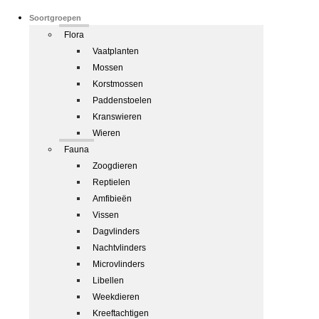
Soortgroepen
Flora
Vaatplanten
Mossen
Korstmossen
Paddenstoelen
Kranswieren
Wieren
Fauna
Zoogdieren
Reptielen
Amfibieën
Vissen
Dagvlinders
Nachtvlinders
Microvlinders
Libellen
Weekdieren
Kreeftachtigen