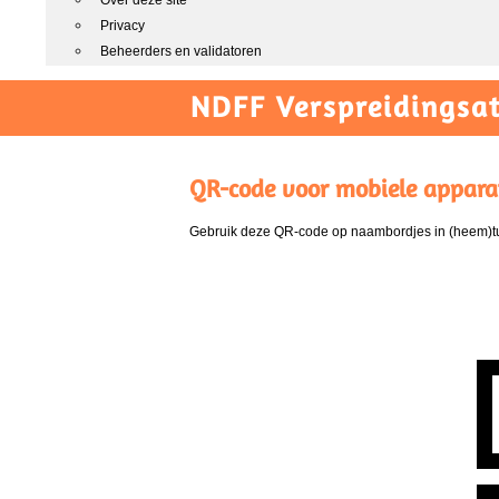
Over deze site
Privacy
Beheerders en validatoren
NDFF Verspreidingsat
QR-code voor mobiele appara
Gebruik deze QR-code op naambordjes in (heem)tui