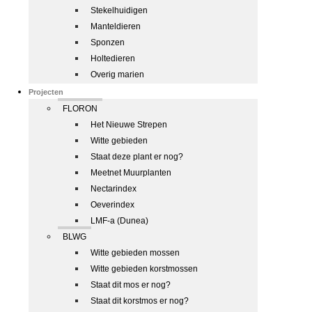
Stekelhuidigen
Manteldieren
Sponzen
Holtedieren
Overig marien
Projecten
FLORON
Het Nieuwe Strepen
Witte gebieden
Staat deze plant er nog?
Meetnet Muurplanten
Nectarindex
Oeverindex
LMF-a (Dunea)
BLWG
Witte gebieden mossen
Witte gebieden korstmossen
Staat dit mos er nog?
Staat dit korstmos er nog?