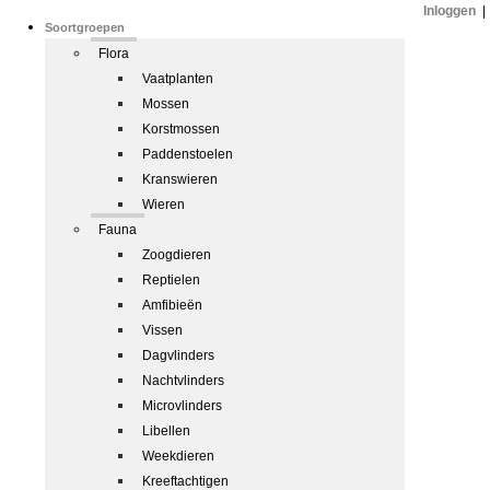
Inloggen
|
Soortgroepen
Flora
Vaatplanten
Mossen
Korstmossen
Paddenstoelen
Kranswieren
Wieren
Fauna
Zoogdieren
Reptielen
Amfibieën
Vissen
Dagvlinders
Nachtvlinders
Microvlinders
Libellen
Weekdieren
Kreeftachtigen