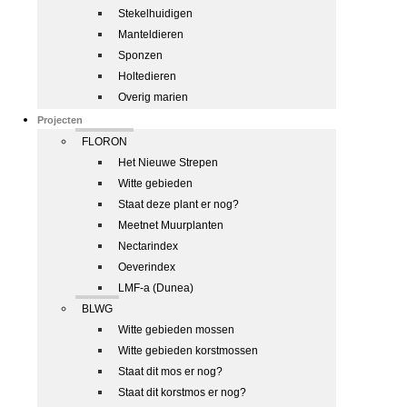
Stekelhuidigen
Manteldieren
Sponzen
Holtedieren
Overig marien
Projecten
FLORON
Het Nieuwe Strepen
Witte gebieden
Staat deze plant er nog?
Meetnet Muurplanten
Nectarindex
Oeverindex
LMF-a (Dunea)
BLWG
Witte gebieden mossen
Witte gebieden korstmossen
Staat dit mos er nog?
Staat dit korstmos er nog?