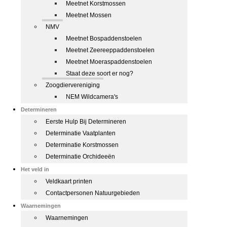
Meetnet Korstmossen
Meetnet Mossen
NMV
Meetnet Bospaddenstoelen
Meetnet Zeereeppaddenstoelen
Meetnet Moeraspaddenstoelen
Staat deze soort er nog?
Zoogdiervereniging
NEM Wildcamera's
Determineren
Eerste Hulp Bij Determineren
Determinatie Vaatplanten
Determinatie Korstmossen
Determinatie Orchideeën
Het veld in
Veldkaart printen
Contactpersonen Natuurgebieden
Waarnemingen
Waarnemingen