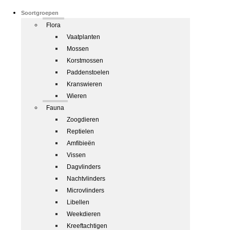
Soortgroepen
Flora
Vaatplanten
Mossen
Korstmossen
Paddenstoelen
Kranswieren
Wieren
Fauna
Zoogdieren
Reptielen
Amfibieën
Vissen
Dagvlinders
Nachtvlinders
Microvlinders
Libellen
Weekdieren
Kreeftachtigen