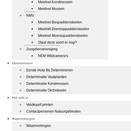
Meetnet Korstmossen
Meetnet Mossen
NMV
Meetnet Bospaddenstoelen
Meetnet Zeereeppaddenstoelen
Meetnet Moeraspaddenstoelen
Staat deze soort er nog?
Zoogdiervereniging
NEM Wildcamera's
Determineren
Eerste Hulp Bij Determineren
Determinatie Vaatplanten
Determinatie Korstmossen
Determinatie Orchideeën
Het veld in
Veldkaart printen
Contactpersonen Natuurgebieden
Waarnemingen
Waarnemingen