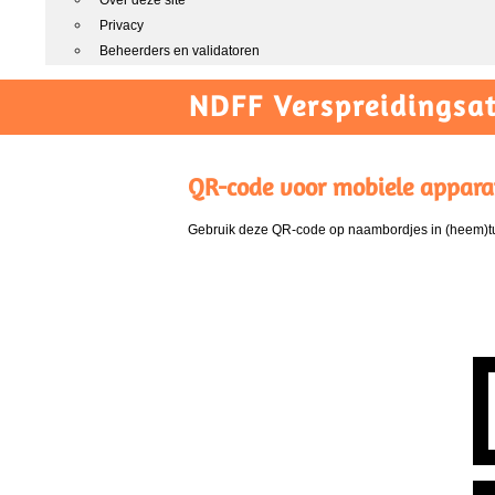
Over deze site
Privacy
Beheerders en validatoren
NDFF Verspreidingsat
QR-code voor mobiele appara
Gebruik deze QR-code op naambordjes in (heem)tui