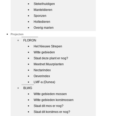
Stekelhuidigen
Manteldieren
Sponzen
Holtedieren
Overig marien
Projecten
FLORON
Het Nieuwe Strepen
Witte gebieden
Staat deze plant er nog?
Meetnet Muurplanten
Nectarindex
Oeverindex
LMF-a (Dunea)
BLWG
Witte gebieden mossen
Witte gebieden korstmossen
Staat dit mos er nog?
Staat dit korstmos er nog?