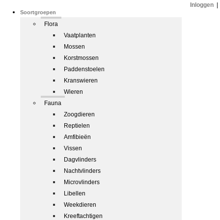
Inloggen
|
Soortgroepen
Flora
Vaatplanten
Mossen
Korstmossen
Paddenstoelen
Kranswieren
Wieren
Fauna
Zoogdieren
Reptielen
Amfibieën
Vissen
Dagvlinders
Nachtvlinders
Microvlinders
Libellen
Weekdieren
Kreeftachtigen