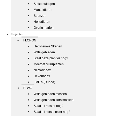
Stekelhuidigen
Manteldieren
Sponzen
Holtedieren
Overig marien
Projecten
FLORON
Het Nieuwe Strepen
Witte gebieden
Staat deze plant er nog?
Meetnet Muurplanten
Nectarindex
Oeverindex
LMF-a (Dunea)
BLWG
Witte gebieden mossen
Witte gebieden korstmossen
Staat dit mos er nog?
Staat dit korstmos er nog?