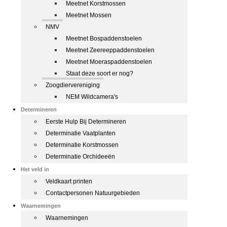
Meetnet Korstmossen
Meetnet Mossen
NMV
Meetnet Bospaddenstoelen
Meetnet Zeereeppaddenstoelen
Meetnet Moeraspaddenstoelen
Staat deze soort er nog?
Zoogdiervereniging
NEM Wildcamera's
Determineren
Eerste Hulp Bij Determineren
Determinatie Vaatplanten
Determinatie Korstmossen
Determinatie Orchideeën
Het veld in
Veldkaart printen
Contactpersonen Natuurgebieden
Waarnemingen
Waarnemingen