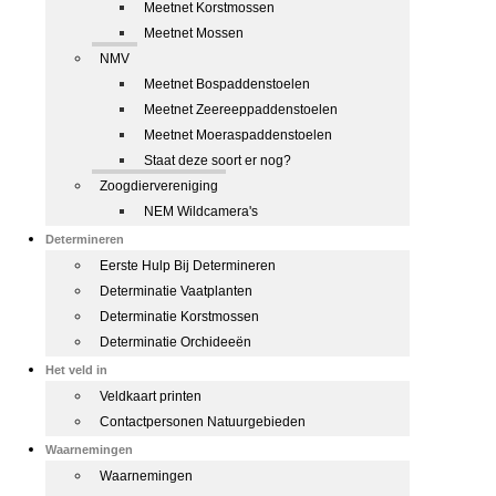
Meetnet Korstmossen
Meetnet Mossen
NMV
Meetnet Bospaddenstoelen
Meetnet Zeereeppaddenstoelen
Meetnet Moeraspaddenstoelen
Staat deze soort er nog?
Zoogdiervereniging
NEM Wildcamera's
Determineren
Eerste Hulp Bij Determineren
Determinatie Vaatplanten
Determinatie Korstmossen
Determinatie Orchideeën
Het veld in
Veldkaart printen
Contactpersonen Natuurgebieden
Waarnemingen
Waarnemingen