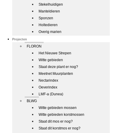
Stekelhuidigen
Manteldieren
Sponzen
Holtedieren
Overig marien
Projecten
FLORON
Het Nieuwe Strepen
Witte gebieden
Staat deze plant er nog?
Meetnet Muurplanten
Nectarindex
Oeverindex
LMF-a (Dunea)
BLWG
Witte gebieden mossen
Witte gebieden korstmossen
Staat dit mos er nog?
Staat dit korstmos er nog?