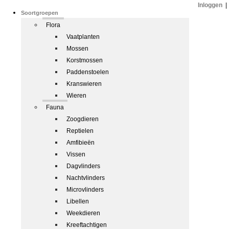
Inloggen
|
Soortgroepen
Flora
Vaatplanten
Mossen
Korstmossen
Paddenstoelen
Kranswieren
Wieren
Fauna
Zoogdieren
Reptielen
Amfibieën
Vissen
Dagvlinders
Nachtvlinders
Microvlinders
Libellen
Weekdieren
Kreeftachtigen