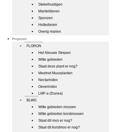
Stekelhuidigen
Manteldieren
Sponzen
Holtedieren
Overig marien
Projecten
FLORON
Het Nieuwe Strepen
Witte gebieden
Staat deze plant er nog?
Meetnet Muurplanten
Nectarindex
Oeverindex
LMF-a (Dunea)
BLWG
Witte gebieden mossen
Witte gebieden korstmossen
Staat dit mos er nog?
Staat dit korstmos er nog?