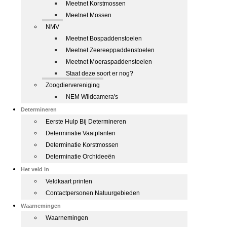
Meetnet Korstmossen
Meetnet Mossen
NMV
Meetnet Bospaddenstoelen
Meetnet Zeereeppaddenstoelen
Meetnet Moeraspaddenstoelen
Staat deze soort er nog?
Zoogdiervereniging
NEM Wildcamera's
Determineren
Eerste Hulp Bij Determineren
Determinatie Vaatplanten
Determinatie Korstmossen
Determinatie Orchideeën
Het veld in
Veldkaart printen
Contactpersonen Natuurgebieden
Waarnemingen
Waarnemingen