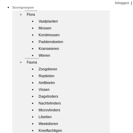
Inloggen
|
Soortgroepen
Flora
Vaatplanten
Mossen
Korstmossen
Paddenstoelen
Kranswieren
Wieren
Fauna
Zoogdieren
Reptielen
Amfibieën
Vissen
Dagvlinders
Nachtvlinders
Microvlinders
Libellen
Weekdieren
Kreeftachtigen