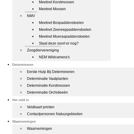
Meetnet Korstmossen
Meetnet Mossen
NMV
Meetnet Bospaddenstoelen
Meetnet Zeereeppaddenstoelen
Meetnet Moeraspaddenstoelen
Staat deze soort er nog?
Zoogdiervereniging
NEM Wildcamera's
Determineren
Eerste Hulp Bij Determineren
Determinatie Vaatplanten
Determinatie Korstmossen
Determinatie Orchideeën
Het veld in
Veldkaart printen
Contactpersonen Natuurgebieden
Waarnemingen
Waarnemingen