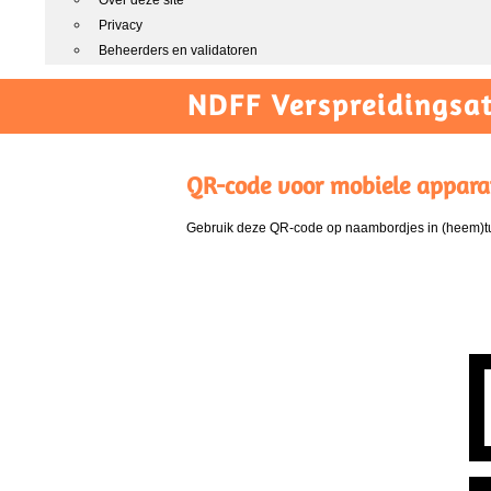
Over deze site
Privacy
Beheerders en validatoren
NDFF Verspreidingsat
QR-code voor mobiele appara
Gebruik deze QR-code op naambordjes in (heem)tui