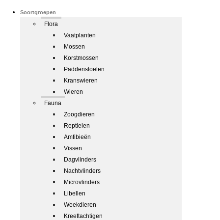
Soortgroepen
Flora
Vaatplanten
Mossen
Korstmossen
Paddenstoelen
Kranswieren
Wieren
Fauna
Zoogdieren
Reptielen
Amfibieën
Vissen
Dagvlinders
Nachtvlinders
Microvlinders
Libellen
Weekdieren
Kreeftachtigen