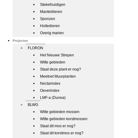
Stekelhuidigen
Manteldieren
Sponzen
Holtedieren
Overig marien
Projecten
FLORON
Het Nieuwe Strepen
Witte gebieden
Staat deze plant er nog?
Meetnet Muurplanten
Nectarindex
Oeverindex
LMF-a (Dunea)
BLWG
Witte gebieden mossen
Witte gebieden korstmossen
Staat dit mos er nog?
Staat dit korstmos er nog?