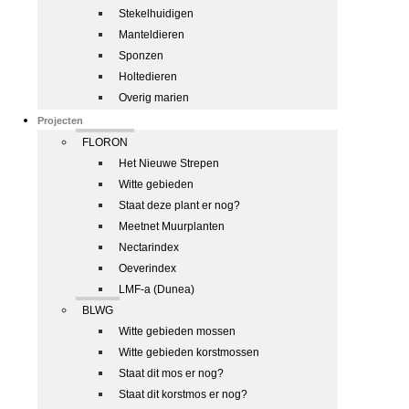
Stekelhuidigen
Manteldieren
Sponzen
Holtedieren
Overig marien
Projecten
FLORON
Het Nieuwe Strepen
Witte gebieden
Staat deze plant er nog?
Meetnet Muurplanten
Nectarindex
Oeverindex
LMF-a (Dunea)
BLWG
Witte gebieden mossen
Witte gebieden korstmossen
Staat dit mos er nog?
Staat dit korstmos er nog?