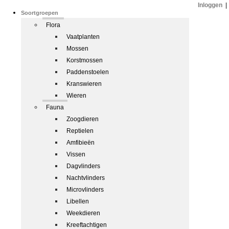
Inloggen
|
Soortgroepen
Flora
Vaatplanten
Mossen
Korstmossen
Paddenstoelen
Kranswieren
Wieren
Fauna
Zoogdieren
Reptielen
Amfibieën
Vissen
Dagvlinders
Nachtvlinders
Microvlinders
Libellen
Weekdieren
Kreeftachtigen