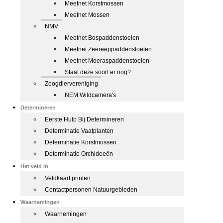
Meetnet Korstmossen
Meetnet Mossen
NMV
Meetnet Bospaddenstoelen
Meetnet Zeereeppaddenstoelen
Meetnet Moeraspaddenstoelen
Staat deze soort er nog?
Zoogdiervereniging
NEM Wildcamera's
Determineren
Eerste Hulp Bij Determineren
Determinatie Vaatplanten
Determinatie Korstmossen
Determinatie Orchideeën
Het veld in
Veldkaart printen
Contactpersonen Natuurgebieden
Waarnemingen
Waarnemingen