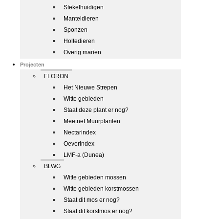
Stekelhuidigen
Manteldieren
Sponzen
Holtedieren
Overig marien
Projecten
FLORON
Het Nieuwe Strepen
Witte gebieden
Staat deze plant er nog?
Meetnet Muurplanten
Nectarindex
Oeverindex
LMF-a (Dunea)
BLWG
Witte gebieden mossen
Witte gebieden korstmossen
Staat dit mos er nog?
Staat dit korstmos er nog?