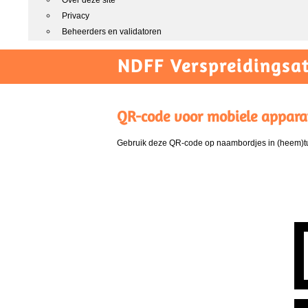
Over deze site
Privacy
Beheerders en validatoren
NDFF Verspreidingsat
QR-code voor mobiele appara
Gebruik deze QR-code op naambordjes in (heem)tui