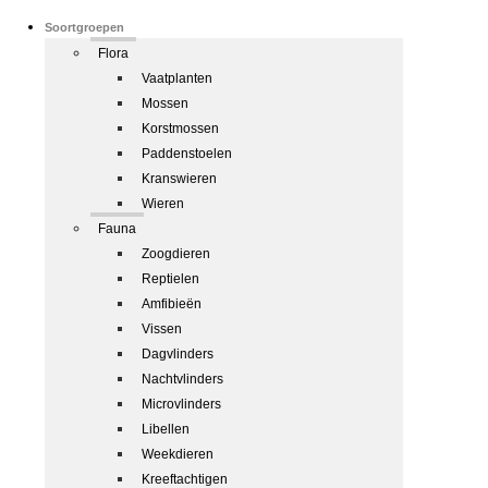
Soortgroepen
Flora
Vaatplanten
Mossen
Korstmossen
Paddenstoelen
Kranswieren
Wieren
Fauna
Zoogdieren
Reptielen
Amfibieën
Vissen
Dagvlinders
Nachtvlinders
Microvlinders
Libellen
Weekdieren
Kreeftachtigen