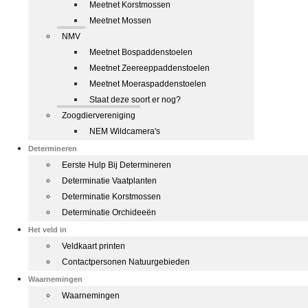
Meetnet Korstmossen
Meetnet Mossen
NMV
Meetnet Bospaddenstoelen
Meetnet Zeereeppaddenstoelen
Meetnet Moeraspaddenstoelen
Staat deze soort er nog?
Zoogdiervereniging
NEM Wildcamera's
Determineren
Eerste Hulp Bij Determineren
Determinatie Vaatplanten
Determinatie Korstmossen
Determinatie Orchideeën
Het veld in
Veldkaart printen
Contactpersonen Natuurgebieden
Waarnemingen
Waarnemingen