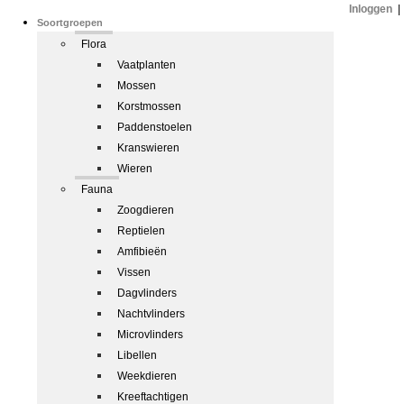
Inloggen
|
Soortgroepen
Flora
Vaatplanten
Mossen
Korstmossen
Paddenstoelen
Kranswieren
Wieren
Fauna
Zoogdieren
Reptielen
Amfibieën
Vissen
Dagvlinders
Nachtvlinders
Microvlinders
Libellen
Weekdieren
Kreeftachtigen