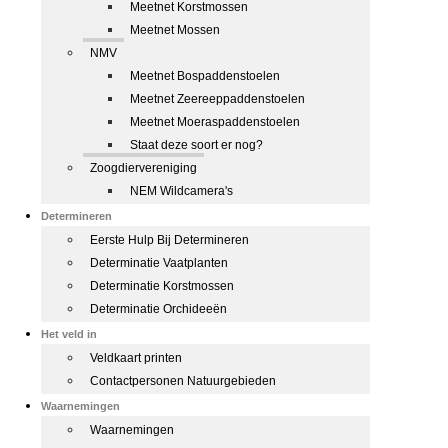
Meetnet Korstmossen
Meetnet Mossen
NMV
Meetnet Bospaddenstoelen
Meetnet Zeereeppaddenstoelen
Meetnet Moeraspaddenstoelen
Staat deze soort er nog?
Zoogdiervereniging
NEM Wildcamera's
Determineren
Eerste Hulp Bij Determineren
Determinatie Vaatplanten
Determinatie Korstmossen
Determinatie Orchideeën
Het veld in
Veldkaart printen
Contactpersonen Natuurgebieden
Waarnemingen
Waarnemingen