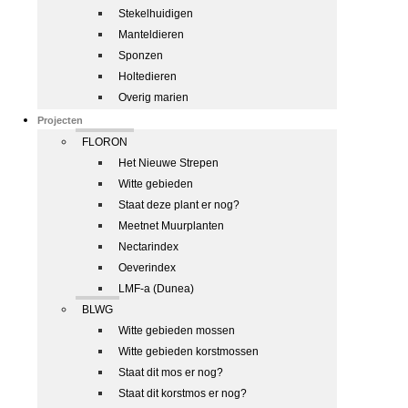
Stekelhuidigen
Manteldieren
Sponzen
Holtedieren
Overig marien
Projecten
FLORON
Het Nieuwe Strepen
Witte gebieden
Staat deze plant er nog?
Meetnet Muurplanten
Nectarindex
Oeverindex
LMF-a (Dunea)
BLWG
Witte gebieden mossen
Witte gebieden korstmossen
Staat dit mos er nog?
Staat dit korstmos er nog?