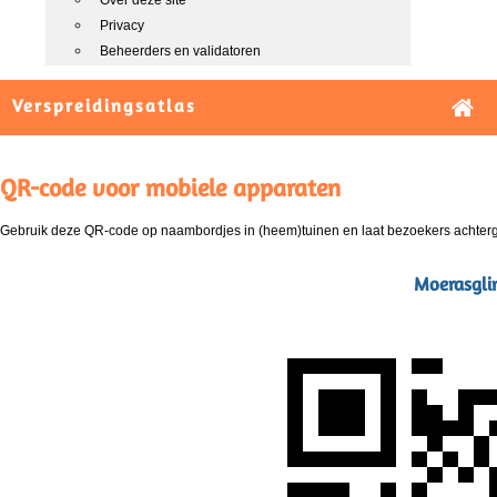
Over deze site
Privacy
Beheerders en validatoren
Verspreidingsatlas
QR-code voor mobiele apparaten
Gebruik deze QR-code op naambordjes in (heem)tuinen en laat bezoekers achterg
Moerasglim