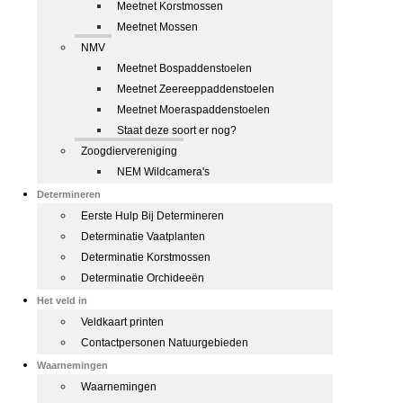
Meetnet Korstmossen
Meetnet Mossen
NMV
Meetnet Bospaddenstoelen
Meetnet Zeereeppaddenstoelen
Meetnet Moeraspaddenstoelen
Staat deze soort er nog?
Zoogdiervereniging
NEM Wildcamera's
Determineren
Eerste Hulp Bij Determineren
Determinatie Vaatplanten
Determinatie Korstmossen
Determinatie Orchideeën
Het veld in
Veldkaart printen
Contactpersonen Natuurgebieden
Waarnemingen
Waarnemingen