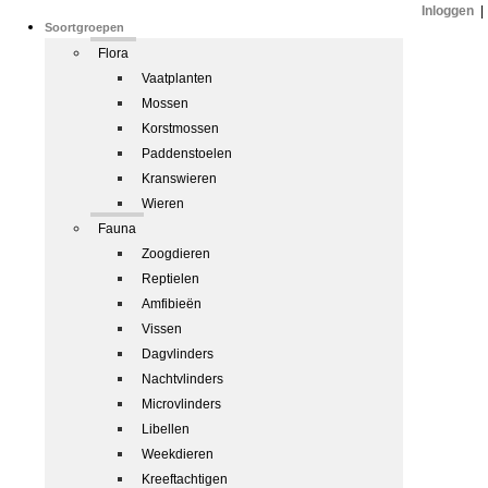
Inloggen
|
Soortgroepen
Flora
Vaatplanten
Mossen
Korstmossen
Paddenstoelen
Kranswieren
Wieren
Fauna
Zoogdieren
Reptielen
Amfibieën
Vissen
Dagvlinders
Nachtvlinders
Microvlinders
Libellen
Weekdieren
Kreeftachtigen